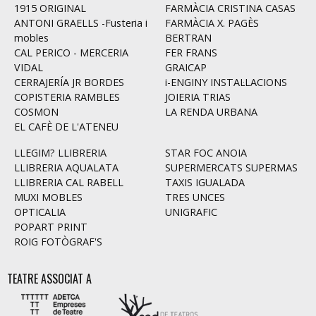
1915 ORIGINAL
FARMÀCIA CRISTINA CASAS
ANTONI GRAELLS -Fusteria i
FARMÀCIA X. PAGÈS
mobles
BERTRAN
CAL PERICO - MERCERIA
FER FRANS
VIDAL
GRAICAP
CERRAJERÍA JR BORDES
i-ENGINY INSTAL·LACIONS
COPISTERIA RAMBLES
JOIERIA TRIAS
COSMON
LA RENDA URBANA
EL CAFÈ DE L'ATENEU
LLEGIM? LLIBRERIA
STAR FOC ANOIA
LLIBRERIA AQUALATA
SUPERMERCATS SUPERMAS
LLIBRERIA CAL RABELL
TAXIS IGUALADA
MUXI MOBLES
TRES UNCES
OPTICALIA
UNIGRAFIC
POPART PRINT
ROIG FOTÒGRAF'S
TEATRE ASSOCIAT A