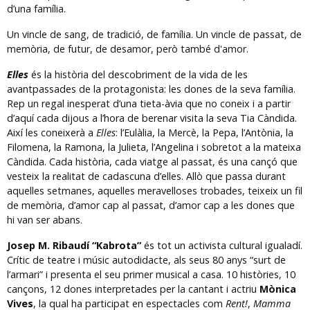
d’una família.
Un vincle de sang, de tradició, de família. Un vincle de passat, de
memòria, de futur, de desamor, però també d'amor.
Elles
és la història del descobriment de la vida de les
avantpassades de la protagonista: les dones de la seva família.
Rep un regal inesperat d’una tieta-àvia que no coneix i a partir
d’aquí cada dijous a l’hora de berenar visita la seva Tia Càndida.
Així les coneixerà a
Elles
: l’Eulàlia, la Mercè, la Pepa, l’Antònia, la
Filomena, la Ramona, la Julieta, l’Angelina i sobretot a la mateixa
Càndida. Cada història, cada viatge al passat, és una cançó que
vesteix la realitat de cadascuna d’elles. Allò que passa durant
aquelles setmanes, aquelles meravelloses trobades, teixeix un fil
de memòria, d’amor cap al passat, d’amor cap a les dones que
hi van ser abans.
Josep M. Ribaudí “Kabrota”
és tot un activista cultural igualadí.
Crític de teatre i músic autodidacte, als seus 80 anys “surt de
l’armari” i presenta el seu primer musical a casa. 10 històries, 10
cançons, 12 dones interpretades per la cantant i actriu
Mònica
Vives
, la qual ha participat en espectacles com
Rent!
,
Mamma