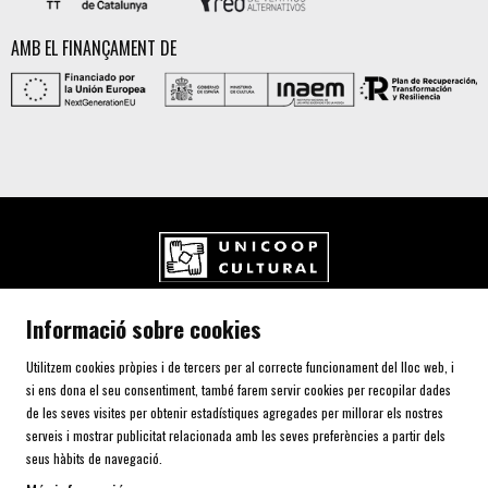
AMB EL FINANÇAMENT DE
UNICOOP CULTURAL SCCL
Informació sobre cookies
Carrer de l'Aurora, 80 (Plaça de Cal Font)
08700 IGUALADA (Barcelona)
Utilitzem cookies pròpies i de tercers per al correcte funcionament del lloc web, i
Telf. 93 805 00 75
si ens dona el seu consentiment, també farem servir cookies per recopilar dades
de les seves visites per obtenir estadístiques agregades per millorar els nostres
serveis i mostrar publicitat relacionada amb les seves preferències a partir dels
AVÍS LEGAL I POLÍTICA DE PRIVACITAT
seus hàbits de navegació.
ÚS DE COOKIES