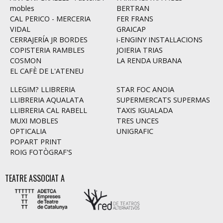
mobles
BERTRAN
CAL PERICO - MERCERIA
FER FRANS
VIDAL
GRAICAP
CERRAJERÍA JR BORDES
i-ENGINY INSTAL·LACIONS
COPISTERIA RAMBLES
JOIERIA TRIAS
COSMON
LA RENDA URBANA
EL CAFÈ DE L'ATENEU
LLEGIM? LLIBRERIA
STAR FOC ANOIA
LLIBRERIA AQUALATA
SUPERMERCATS SUPERMAS
LLIBRERIA CAL RABELL
TAXIS IGUALADA
MUXI MOBLES
TRES UNCES
OPTICALIA
UNIGRAFIC
POPART PRINT
ROIG FOTÒGRAF'S
TEATRE ASSOCIAT A