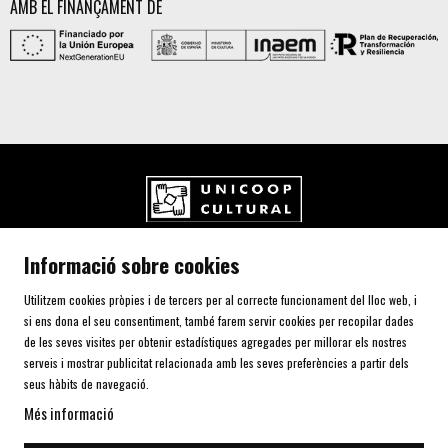
AMB EL FINANÇAMENT DE
UNICOOP CULTURAL SCCL
Informació sobre cookies
Carrer de l'Aurora, 80 (Plaça de Cal Font)
08700 IGUALADA (Barcelona)
Utilitzem cookies pròpies i de tercers per al correcte funcionament del lloc web, i
Telf. 93 805 00 75
si ens dona el seu consentiment, també farem servir cookies per recopilar dades
de les seves visites per obtenir estadístiques agregades per millorar els nostres
serveis i mostrar publicitat relacionada amb les seves preferències a partir dels
AVÍS LEGAL I POLÍTICA DE PRIVACITAT
seus hàbits de navegació.
ÚS DE COOKIES
Més informació
SITEMAP