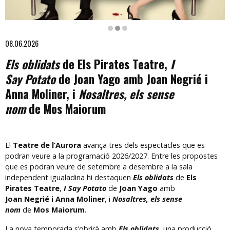
Diapositiva 2 de 3: You Say Potato
08.06.2026
Els oblidats
de Els Pirates Teatre,
I
Say Potato
de Joan Yago amb Joan Negrié i
Anna Moliner, i
Nosaltres, els sense
nom
de Mos Maiorum
El
Teatre de l’Aurora
avança tres dels espectacles que es
podran veure a la programació 2026/2027. Entre les propostes
que es podran veure de setembre a desembre a la sala
independent igualadina hi destaquen
Els oblidats
de
Els
Pirates Teatre
,
I Say Potato
de
Joan Yago
amb
Joan Negrié i Anna Moliner
, i
Nosaltres, els sense
nom
de
Mos Maiorum.
La nova temporada s’obrirà amb
Els oblidats,
una producció