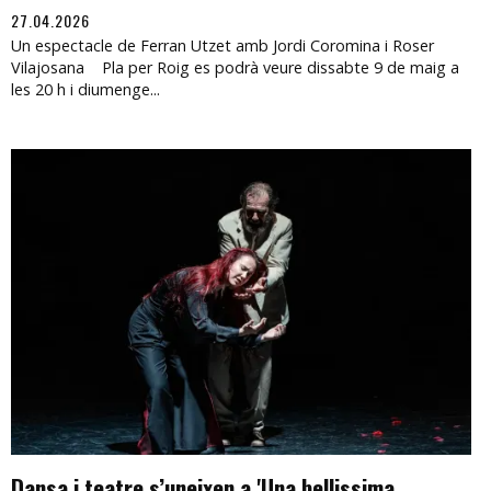
27.04.2026
Un espectacle de Ferran Utzet amb Jordi Coromina i Roser
Vilajosana Pla per Roig es podrà veure dissabte 9 de maig a
les 20 h i diumenge...
Dansa i teatre s’uneixen a 'Una bellissima