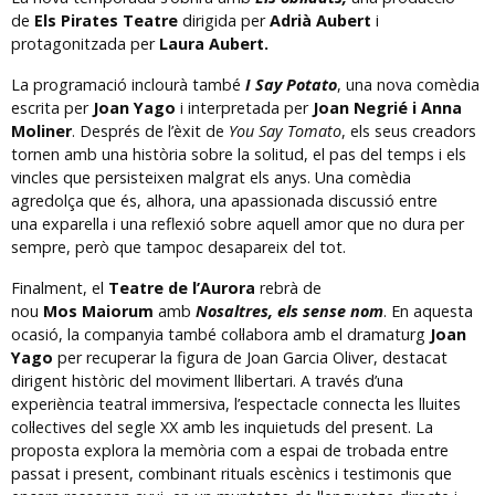
de
Els Pirates Teatre
dirigida per
Adrià Aubert
i
protagonitzada per
Laura Aubert.
La programació inclourà també
I Say Potato
, una nova comèdia
escrita per
Joan Yago
i interpretada per
Joan Negrié i Anna
Moliner
. Després de l’èxit de
You Say Tomato
, els seus creadors
tornen amb una història sobre la solitud, el pas del temps i els
vincles que persisteixen malgrat els anys. Una comèdia
agredolça que és, alhora, una apassionada discussió entre
una exparella i una reflexió sobre aquell amor que no dura per
sempre, però que tampoc desapareix del tot.
Finalment, el
Teatre de l’Aurora
rebrà de
nou
Mos Maiorum
amb
Nosaltres, els sense nom
. En aquesta
ocasió, la companyia també col·labora amb el dramaturg
Joan
Yago
per recuperar la figura de Joan Garcia Oliver, destacat
dirigent històric del moviment llibertari. A través d’una
experiència teatral immersiva, l’espectacle connecta les lluites
col·lectives del segle XX amb les inquietuds del present. La
proposta explora la memòria com a espai de trobada entre
passat i present, combinant rituals escènics i testimonis que