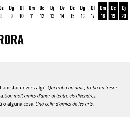
Ds
Dg
Dl
Dm
Dc
Dj
Dv
Ds
Dg
Dl
Dm
Dc
Dj
8
9
10
11
12
13
14
15
16
17
18
19
20
Dimarts 18 d'a
Dimecres
Dij
URORA
t amistat envers algú.
Qui troba un amic, troba un tresor.
sa.
Són molt amics d’anar al teatre els divendres.
gú o alguna cosa.
Una colla d’amics de les arts.