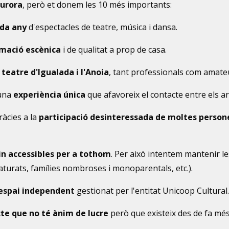
Aurora
, però et donem les 10 més importants:
ada any
d'espectacles de teatre, música i dansa.
mació escènica
i de qualitat a prop de casa.
teatre d'Igualada i l'Anoia
, tant professionals com amateu
 una
experiència única
que afavoreix el contacte entre els arti
ràcies a la
participació desinteressada de moltes person
uin accessibles per a tothom
. Per això intentem mantenir l
s, aturats, famílies nombroses i monoparentals, etc.).
espai independent
gestionat per l'entitat Unicoop Cultural.
te que no té ànim de lucre
però que existeix des de fa més 