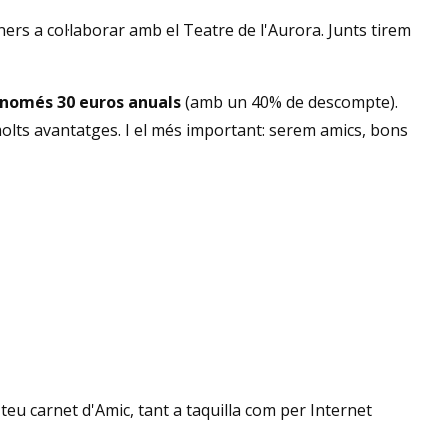
rs a col·laborar amb el Teatre de l'Aurora. Junts tirem
r només 30 euros anuals
(amb un 40% de descompte).
olts avantatges. I el més important: serem amics, bons
eu carnet d'Amic, tant a taquilla com per Internet