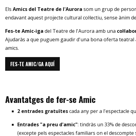
Els
Amics del Teatre de l'Aurora
som un grup de persones
endavant aquest projecte cultural col·lectiu, sense ànim de 
Fes-te Amic-iga
del Teatre de l'Aurora amb una
col·labo
Ajudaràs a que puguem gaudir d'una bona oferta teatral a
amics.
FES-TE AMIC/GA AQUÍ
Avantatges de fer-se Amic
2 entrades gratuïtes
cada any per a l'espectacle qu
Entrades "a preu d'amic"
: tindràs un 33% de desco
(excepte pels espectacles familiars on el descompte 