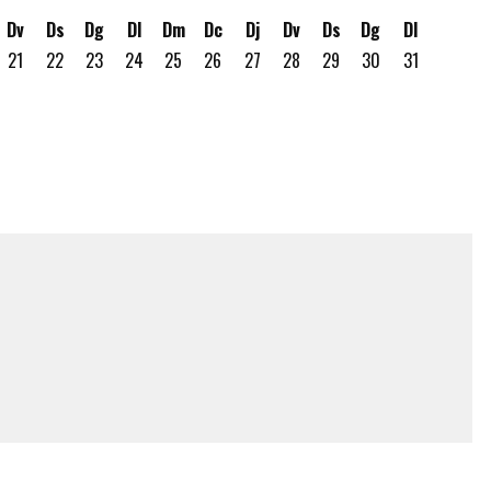
Dv
Ds
Dg
Dl
Dm
Dc
Dj
Dv
Ds
Dg
Dl
21
22
23
24
25
26
27
28
29
30
31
gost
 19 d'agost
ous 20 d'agost