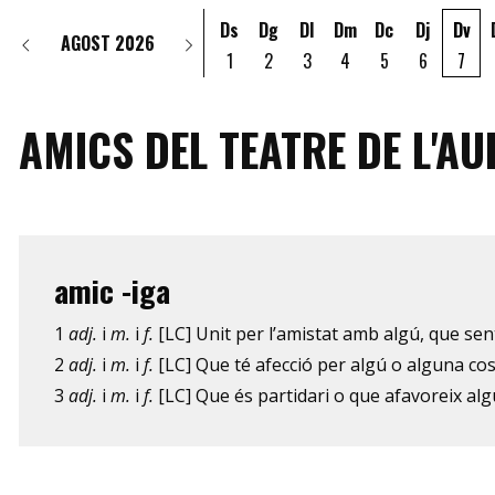
Ds
Dg
Dl
Dm
Dc
Dj
Dv
AGOST 2026
1
2
3
4
5
6
7
AMICS DEL TEATRE DE L'A
amic -iga
1
adj.
i
m.
i
f.
[LC] Unit per l’amistat amb algú, que sen
2
adj.
i
m.
i
f.
[LC] Que té afecció per algú o alguna co
3
adj.
i
m.
i
f.
[LC] Que és partidari o que afavoreix al