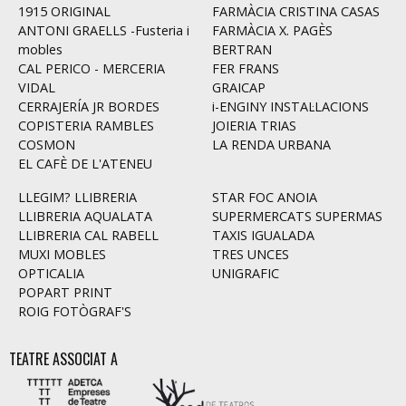
1915 ORIGINAL
FARMÀCIA CRISTINA CASAS
ANTONI GRAELLS -Fusteria i
FARMÀCIA X. PAGÈS
mobles
BERTRAN
CAL PERICO - MERCERIA
FER FRANS
VIDAL
GRAICAP
CERRAJERÍA JR BORDES
i-ENGINY INSTAL·LACIONS
COPISTERIA RAMBLES
JOIERIA TRIAS
COSMON
LA RENDA URBANA
EL CAFÈ DE L'ATENEU
LLEGIM? LLIBRERIA
STAR FOC ANOIA
LLIBRERIA AQUALATA
SUPERMERCATS SUPERMAS
LLIBRERIA CAL RABELL
TAXIS IGUALADA
MUXI MOBLES
TRES UNCES
OPTICALIA
UNIGRAFIC
POPART PRINT
ROIG FOTÒGRAF'S
TEATRE ASSOCIAT A