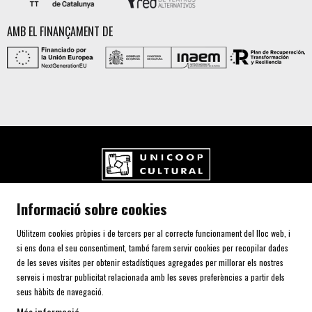
AMB EL FINANÇAMENT DE
UNICOOP CULTURAL SCCL
Informació sobre cookies
Carrer de l'Aurora, 80 (Plaça de Cal Font)
08700 IGUALADA (Barcelona)
Utilitzem cookies pròpies i de tercers per al correcte funcionament del lloc web, i
Telf. 93 805 00 75
si ens dona el seu consentiment, també farem servir cookies per recopilar dades
de les seves visites per obtenir estadístiques agregades per millorar els nostres
serveis i mostrar publicitat relacionada amb les seves preferències a partir dels
seus hàbits de navegació.
AVÍS LEGAL I POLÍTICA DE PRIVACITAT
ÚS DE COOKIES