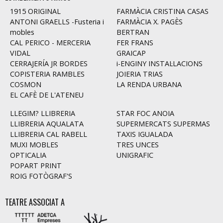
1915 ORIGINAL
FARMÀCIA CRISTINA CASAS
ANTONI GRAELLS -Fusteria i
FARMÀCIA X. PAGÈS
mobles
BERTRAN
CAL PERICO - MERCERIA
FER FRANS
VIDAL
GRAICAP
CERRAJERÍA JR BORDES
i-ENGINY INSTAL·LACIONS
COPISTERIA RAMBLES
JOIERIA TRIAS
COSMON
LA RENDA URBANA
EL CAFÈ DE L'ATENEU
LLEGIM? LLIBRERIA
STAR FOC ANOIA
LLIBRERIA AQUALATA
SUPERMERCATS SUPERMAS
LLIBRERIA CAL RABELL
TAXIS IGUALADA
MUXI MOBLES
TRES UNCES
OPTICALIA
UNIGRAFIC
POPART PRINT
ROIG FOTÒGRAF'S
TEATRE ASSOCIAT A