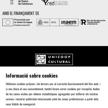
AMB EL FINANÇAMENT DE
UNICOOP CULTURAL SCCL
Informació sobre cookies
Carrer de l'Aurora, 80 (Plaça de Cal Font)
08700 IGUALADA (Barcelona)
Utilitzem cookies pròpies i de tercers per al correcte funcionament del lloc web, i
Telf. 93 805 00 75
si ens dona el seu consentiment, també farem servir cookies per recopilar dades
de les seves visites per obtenir estadístiques agregades per millorar els nostres
serveis i mostrar publicitat relacionada amb les seves preferències a partir dels
AVÍS LEGAL I POLÍTICA DE PRIVACITAT
seus hàbits de navegació.