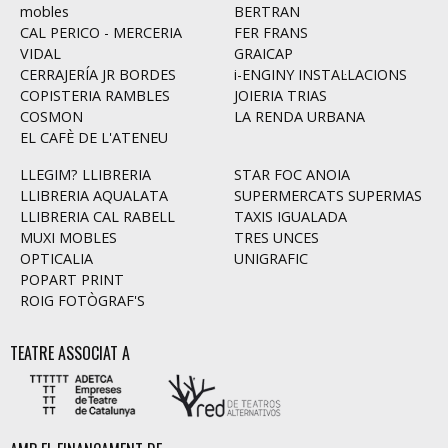
mobles
BERTRAN
CAL PERICO - MERCERIA
FER FRANS
VIDAL
GRAICAP
CERRAJERÍA JR BORDES
i-ENGINY INSTAL·LACIONS
COPISTERIA RAMBLES
JOIERIA TRIAS
COSMON
LA RENDA URBANA
EL CAFÈ DE L'ATENEU
LLEGIM? LLIBRERIA
STAR FOC ANOIA
LLIBRERIA AQUALATA
SUPERMERCATS SUPERMAS
LLIBRERIA CAL RABELL
TAXIS IGUALADA
MUXI MOBLES
TRES UNCES
OPTICALIA
UNIGRAFIC
POPART PRINT
ROIG FOTÒGRAF'S
TEATRE ASSOCIAT A