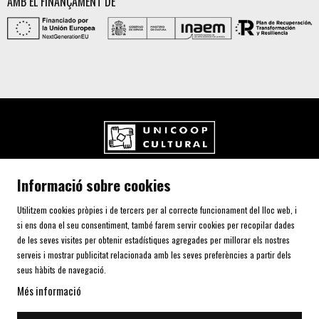
AMB EL FINANÇAMENT DE
UNICOOP CULTURAL SCCL
Informació sobre cookies
Carrer de l'Aurora, 80 (Plaça de Cal Font)
08700 IGUALADA (Barcelona)
Utilitzem cookies pròpies i de tercers per al correcte funcionament del lloc web, i
Telf. 93 805 00 75
si ens dona el seu consentiment, també farem servir cookies per recopilar dades
de les seves visites per obtenir estadístiques agregades per millorar els nostres
serveis i mostrar publicitat relacionada amb les seves preferències a partir dels
AVÍS LEGAL I POLÍTICA DE PRIVACITAT
seus hàbits de navegació.
ÚS DE COOKIES
Més informació
SITEMAP