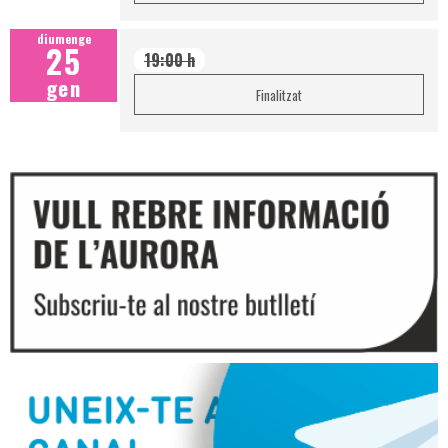
diumenge
25
19:00 h
gen
Finalitzat