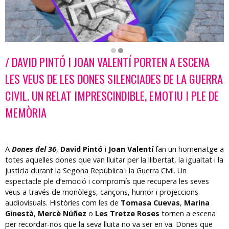
/ DAVID PINTÓ I JOAN VALENTÍ PORTEN A ESCENA
Diapositiva 2 de 2: Dones del 36 | © Josep Balcells
LES VEUS DE LES DONES SILENCIADES DE LA GUERRA
CIVIL. UN RELAT IMPRESCINDIBLE, EMOTIU I PLE DE
MEMÒRIA
A
Dones del 36
,
David Pintó
i
Joan Valentí
fan un homenatge a
totes aquelles dones que van lluitar per la llibertat, la igualtat i la
justícia durant la Segona República i la Guerra Civil. Un
espectacle ple d’emoció i compromís que recupera les seves
veus a través de monòlegs, cançons, humor i projeccions
audiovisuals. Històries com les de
Tomasa Cuevas
,
Marina
Ginestà
,
Mercè Núñez
o
Les Tretze Roses
tornen a escena
per recordar-nos que la seva lluita no va ser en va. Dones que