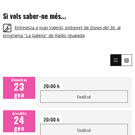
Si vols saber-ne més...
Entrevista a Joan Valentí, intèrpret de
Dones del 36
, al
programa "La Galeria" de Ràdio Igualada
divendres
23
20:00 h
gen
Finalitzat
dissabte
24
20:00 h
gen
Finalitzat