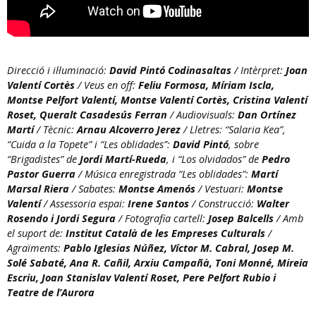
Direcció i il·luminació:
David Pintó Codinasaltas
/ Intèrpret:
Joan
Valentí Cortès
/ Veus en off:
Feliu Formosa, Míriam Iscla,
Montse Pelfort Valentí, Montse Valentí Cortès, Cristina Valentí
Roset, Queralt Casadesús Ferran
/ Audiovisuals:
Dan Ortínez
Martí
/ Tècnic:
Arnau Alcoverro Jerez
/ Lletres: “Salaria Kea”,
“Cuida a la Topete” i “Les oblidades”:
David Pintó
, sobre
“Brigadistes” de
Jordi Martí-Rueda
, i “Los olvidados” de
Pedro
Pastor Guerra
/ Música enregistrada “Les oblidades”:
Martí
Marsal Riera
/ Sabates:
Montse Amenós
/ Vestuari:
Montse
Valentí
/ Assessoria espai:
Irene Santos
/ Construcció:
Walter
Rosendo i Jordi Segura
/ Fotografia cartell:
Josep Balcells
/ Amb
el suport de:
Institut Català de les Empreses Culturals
/
Agraïments:
Pablo Iglesias Núñez, Víctor M. Cabral, Josep M.
Solé Sabaté, Ana R. Cañil, Arxiu Campañà, Toni Monné, Mireia
Escriu, Joan Stanislav Valentí Roset, Pere Pelfort Rubio i
Teatre de l’Aurora