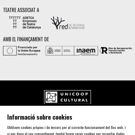
TEATRE ASSOCIAT A
AMB EL FINANÇAMENT DE
UNICOOP CULTURAL SCCL
Informació sobre cookies
Carrer de l'Aurora, 80 (Plaça de Cal Font)
08700 IGUALADA (Barcelona)
Utilitzem cookies pròpies i de tercers per al correcte funcionament del lloc web, i
Telf. 93 805 00 75
si ens dona el seu consentiment, també farem servir cookies per recopilar dades