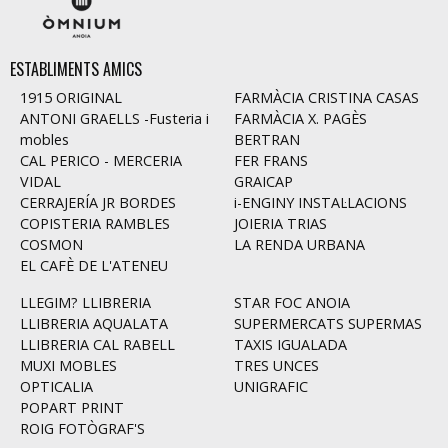
ESTABLIMENTS AMICS
1915 ORIGINAL
FARMÀCIA CRISTINA CASAS
ANTONI GRAELLS -Fusteria i
FARMÀCIA X. PAGÈS
mobles
BERTRAN
CAL PERICO - MERCERIA
FER FRANS
VIDAL
GRAICAP
CERRAJERÍA JR BORDES
i-ENGINY INSTAL·LACIONS
COPISTERIA RAMBLES
JOIERIA TRIAS
COSMON
LA RENDA URBANA
EL CAFÈ DE L'ATENEU
LLEGIM? LLIBRERIA
STAR FOC ANOIA
LLIBRERIA AQUALATA
SUPERMERCATS SUPERMAS
LLIBRERIA CAL RABELL
TAXIS IGUALADA
MUXI MOBLES
TRES UNCES
OPTICALIA
UNIGRAFIC
POPART PRINT
ROIG FOTÒGRAF'S