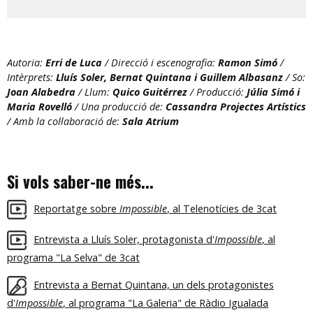
Autoria:
Erri de Luca
/ Direcció i escenografia:
Ramon Simó
/
Intèrprets:
Lluís Soler, Bernat Quintana i Guillem Albasanz
/ So:
Joan Alabedra
/ Llum:
Quico Guitérrez
/ Producció:
Júlia Simó i
Maria Rovelló
/ Una producció de:
Cassandra Projectes Artístics
/ Amb la col·laboració de:
Sala Atrium
Si vols saber-ne més...
Reportatge sobre
Impossible
, al Telenotícies de 3cat
Entrevista a Lluís Soler, protagonista d'
Impossible
, al
programa "La Selva" de 3cat
Entrevista a Bernat Quintana, un dels protagonistes
d'
Impossible
, al programa "La Galeria" de Ràdio Igualada