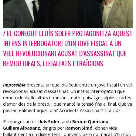
/ EL CONEGUT LLUÍS SOLER PROTAGONITZA AQUEST
Diapositiva 1 de 1
INTENS INTERROGATORI D’UN JOVE FISCAL A UN
VELL REVOLUCIONARI ACUSAT D’ASSASSINAT QUE
REMOU IDEALS, LLEIALTATS I TRAÏCIONS
Impossible
presenta un duel dialèctic entre un jove fiscal i un vell
revolucionari acusat d’assassinat. Un intens interrogatori que
remou ideals, lleialtats i traïcions, entre paisatges alpins i cartes
d’amor des de la presó, i que manté la tensió fins al final. Què va
passar realment aquell dia? Accident? Assassinat? Traïció?
El conegut actor
Lluís Soler
, amb
Bernat Quintana
i
Guillem Albasanz
, dirigits per
Ramon Simó
, donen vida
brillantment a un diàleg tens i punyent, però no macat d’humor,