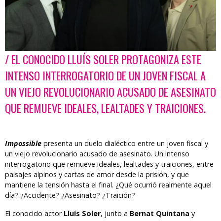
/ EL CONOCIDO LLUÍS SOLER PROTAGONIZA ESTE
Diapositiva 1 de 1
INTENSO INTERROGATORIO DE UN JOVEN FISCAL A
UN VIEJO REVOLUCIONARIO ACUSADO DE ASESINATO
QUE REMUEVE IDEALES, LEALTADES Y TRAICIONES.
Impossible
presenta un duelo dialéctico entre un joven fiscal y
un viejo revolucionario acusado de asesinato. Un intenso
interrogatorio que remueve ideales, lealtades y traiciones, entre
paisajes alpinos y cartas de amor desde la prisión, y que
mantiene la tensión hasta el final. ¿Qué ocurrió realmente aquel
día? ¿Accidente? ¿Asesinato? ¿Traición?
El conocido actor
Lluís Soler
, junto a
Bernat Quintana
y