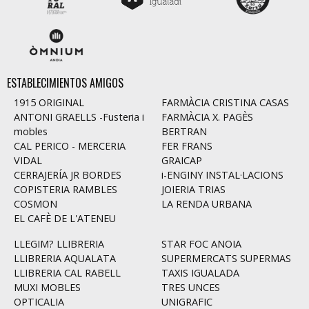
ESTABLECIMIENTOS AMIGOS
1915 ORIGINAL
FARMÀCIA CRISTINA CASAS
ANTONI GRAELLS -Fusteria i
FARMÀCIA X. PAGÈS
mobles
BERTRAN
CAL PERICO - MERCERIA
FER FRANS
VIDAL
GRAICAP
CERRAJERÍA JR BORDES
i-ENGINY INSTAL·LACIONS
COPISTERIA RAMBLES
JOIERIA TRIAS
COSMON
LA RENDA URBANA
EL CAFÈ DE L'ATENEU
LLEGIM? LLIBRERIA
STAR FOC ANOIA
LLIBRERIA AQUALATA
SUPERMERCATS SUPERMAS
LLIBRERIA CAL RABELL
TAXIS IGUALADA
MUXI MOBLES
TRES UNCES
OPTICALIA
UNIGRAFIC