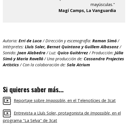
mayúsculas."
Magí Camps, La Vanguardia
Autoria:
Erri de Luca
/ Dirección y escenografía:
Ramon Simó
/
Intérpretes:
Lluís Soler, Bernat Quintana y Guillem Albasanz
/
Sonido:
Joan Alabedra
/ Luz:
Quico Guitérrez
/ Producción:
Júlia
Simó y Maria Rovelló
/ Una producción de:
Cassandra Projectes
Artístics
/ Con la colaboración de:
Sala Atrium
Si quieres saber más...
Reportaje sobre
Impossible
, en el Telenotícies de 3cat
Entrevista a Lluís Soler, protagonista de
Impossible
, en el
programa "La Selva" de 3cat