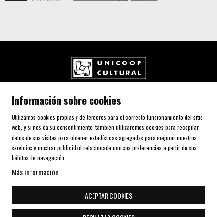
UNICOOP CULTURAL SCCL
Información sobre cookies
Carrer de l'Aurora, 80 (Plaça de Cal Font)
08700 IGUALADA (Barcelona)
Utilizamos cookies propias y de terceros para el correcto funcionamiento del sitio
Telf. 93 805 00 75
web, y si nos da su consentimiento, también utilizaremos cookies para recopilar
datos de sus visitas para obtener estadísticas agregadas para mejorar nuestros
servicios y mostrar publicidad relacionada con sus preferencias a partir de sus
AVISO LEGAL Y POLÍTICA DE PRIVACIDAD
hábitos de navegación.
USO DE COOKIES
Más información
SITEMAP
DECLARACIÓN DE ACCESIBILIDAD
ACEPTAR COOKIES
CONTACTO