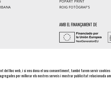
S
POPART PRINT
RBANA
ROIG FOTÒGRAF'S
AMB EL FINANÇAMENT DE
nt del lloc web, i si ens dona el seu consentiment, també farem servir cookies
 agregades per millorar els nostres serveis i mostrar publicitat relacionada a
AVÍS LEGAL I POLÍTICA DE PRIVACIT
CONTACTE