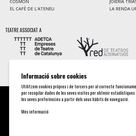
COSMON
JOIERIA TRIA
EL CAFÈ DE L'ATENEU
LA RENDA U
TEATRE ASSOCIAT A
Informació sobre cookies
Utilitzem cookies pròpies i de tercers per al correcte funcioname
per recopilar dades de les seves visites per obtenir estadístiques
les seves preferències a partir dels seus hàbits de navegació.
Més informació
UNICOOP CULTURAL SCCL
Carrer de l'Aurora, 80 (Plaça de Cal Font)
08700 IGUALADA (Barcelona)
Telf. 93 805 00 75