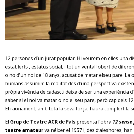
Diapositiva 1 de 1
12 persones d’un jurat popular. Hi veurem en elles una di
establerts , estatus social, i tot un ventall obert de difere
o no d'un noi de 18 anys, acusat de matar elseu pare. La o
humans assumim la realitat des d’una perspectiva existencial
pròpia vivència de cadascú deixa de ser una experiència d’u
saber si el noi va matar o no el seu pare, però cap dels 12
El raonament, amb tota la seva força, haurà complert la s
El
Grup de Teatre ACR de Fals
presenta l'obra
12 sense 
teatre amateur
va néixer el 1957 i, des d’aleshores, han