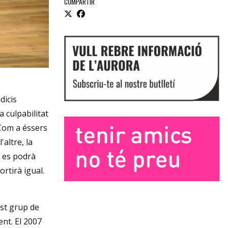
COMPARTIR
dicis
a culpabilitat
 Com a éssers
'altre, la
o es podrà
rtirà igual.
Diapositiva 1 de 3
est grup de
ent. El 2007