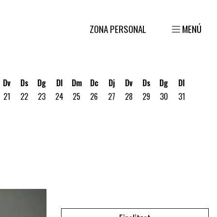
ZONA PERSONAL
MENÚ
Dv
Ds
Dg
Dl
Dm
Dc
Dj
Dv
Ds
Dg
Dl
21
22
23
24
25
26
27
28
29
30
31
gost
 19 d'agost
ous 20 d'agost