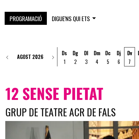
PROGRAMACIÓ
DIGUE'NS QUI ETS
Ds
Dg
Dl
Dm
Dc
Dj
Dv
AGOST 2026
1
2
3
4
5
6
7
12 SENSE PIETAT
GRUP DE TEATRE ACR DE FALS