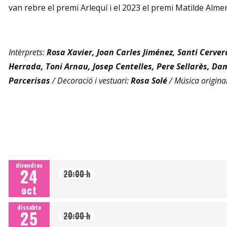
van rebre el premi Arlequí i el 2023 el premi Matilde Alme
Intèrprets:
Rosa Xavier, Joan Carles Jiménez, Santi Cerve
Herrada, Toni Arnau, Josep Centelles, Pere Sellarès, D
Parcerisas
/ Decoració i vestuari:
Rosa Solé
/ Música origina
divendres
24
20:00 h
oct
dissabte
25
20:00 h