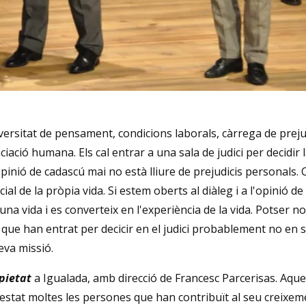
versitat de pensament, condicions laborals, càrrega de preju
nciació humana. Els cal entrar a una sala de judici per decidir l
pinió de cadascú mai no està lliure de prejudicis personals.
 de la pròpia vida. Si estem oberts al diàleg i a l'opinió de l
na vida i es converteix en l'experiència de la vida. Potser n
 que han entrat per decicir en el judici probablement no en so
eva missió.
pietat
a Igualada, amb direcció de Francesc Parcerisas. Aqu
 estat moltes les persones que han contribuït al seu creixem