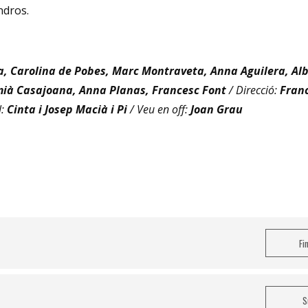
ndros.
ra, Carolina de Pobes, Marc Montraveta, Anna Aguilera, Al
amià Casajoana, Anna Planas, Francesc Font
/ Direcció:
Fran
l:
Cinta i Josep Macià i Pi
/ Veu en off:
Joan Grau
Fi
S