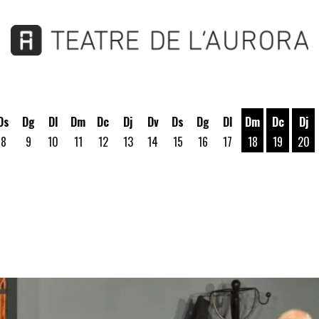
Ds
Dg
Dl
Dm
Dc
Dj
Dv
Ds
Dg
Dl
Dm
Dc
Dj
8
9
10
11
12
13
14
15
16
17
18
19
20
Dimarts 18 d'a
Dimecres
Dij