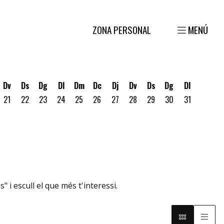
ZONA PERSONAL
MENÚ
Dv
Ds
Dg
Dl
Dm
Dc
Dj
Dv
Ds
Dg
Dl
21
22
23
24
25
26
27
28
29
30
31
gost
 19 d'agost
ous 20 d'agost
" i escull el que més t'interessi.