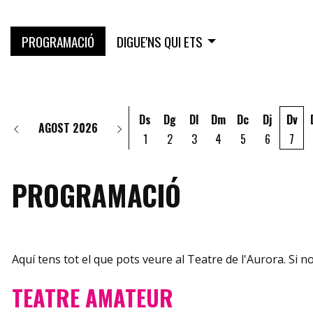
PROGRAMACIÓ
DIGUE'NS QUI ETS
Ds
Dg
Dl
Dm
Dc
Dj
Dv
AGOST 2026
1
2
3
4
5
6
7
PROGRAMACIÓ
Aquí tens tot el que pots veure al Teatre de l'Aurora. Si no 
TEATRE AMATEUR