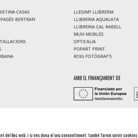
ISTINA CASAS
LLEGIM? LLIBRERIA
. PAGÈS BERTRAN
LLIBRERIA AQUALATA
LLIBRERIA CAL RABELL
MUXI MOBLES
STAL·LACIONS
OPTICALIA
S
POPART PRINT
RBANA
ROIG FOTÒGRAF'S
AMB EL FINANÇAMENT DE
nt del lloc web, i si ens dona el seu consentiment, també farem servir cookies