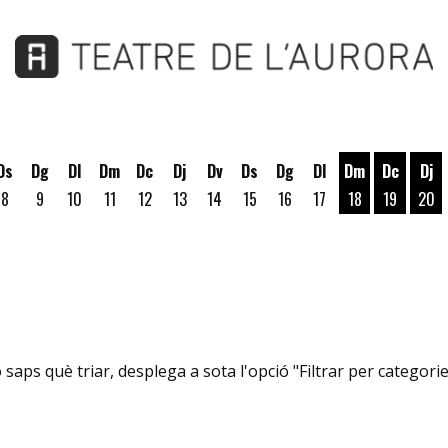
Ds
Dg
Dl
Dm
Dc
Dj
Dv
Ds
Dg
Dl
Dm
Dc
Dj
8
9
10
11
12
13
14
15
16
17
18
19
20
Dimarts 18 d'a
Dimecres
Dij
saps què triar, desplega a sota l'opció "Filtrar per categories