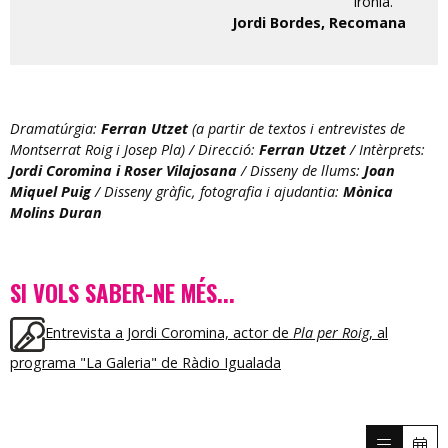
ironia.”
Jordi Bordes, Recomana
Dramatúrgia:
Ferran Utzet
(a partir de textos i entrevistes de
Montserrat Roig i Josep Pla) / Direcció:
Ferran Utzet
/ Intèrprets:
Jordi Coromina i Roser Vilajosana
/ Disseny de llums:
Joan
Miquel Puig
/ Disseny gràfic, fotografia i ajudantia:
Mònica
Molins Duran
SI VOLS SABER-NE MÉS...
Entrevista a Jordi Coromina, actor de
Pla per Roig
, al
programa "La Galeria" de Ràdio Igualada