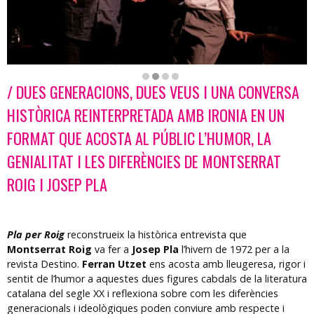
/ DUES GENERACIONS, DUES VEUS I UNA CONVERSA
Diapositiva 2 de 4: Pla per Roig | © Mònica Molins
HISTÒRICA REINTERPRETADA AMB IRONIA EN UN
FORMAT QUE ACOSTA AL PÚBLIC L’HUMOR, LA
GENIALITAT I LES DIFERÈNCIES DE MONTSERRAT
ROIG I JOSEP PLA
Pla per Roig
reconstrueix la històrica entrevista que
Montserrat Roig
va fer a
Josep Pla
l’hivern de 1972 per a la
revista Destino.
Ferran Utzet
ens acosta amb lleugeresa, rigor i
sentit de l’humor a aquestes dues figures cabdals de la literatura
catalana del segle XX i reflexiona sobre com les diferències
generacionals i ideològiques poden conviure amb respecte i