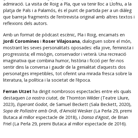
admiració. La visita de Roig a Pla, que va tenir lloc a Llofriu, a la
platja de Pals i a Palamós, és el punt de partida per a un diàleg
que barreja fragments de l’entrevista original amb altres textos i
reflexions dels autors.
Amb un format de pòdcast escènic, Pla i Roig, encarnats en
Jordi Coromines
i
Roser Vilajosana
, dialoguen sobre el món,
mostrant les seves personalitats oposades: ella jove, feminista i
progressista; ell misògin, conservador i veterà. Una recreació
imaginativa que combina humor, història i ficció per fer-nos
sentir dins la conversa i gaudir de la genialitat d’aquests dos
personatges irrepetibles, tot oferint una mirada fresca sobre la
literatura, la política i la societat de l’època.
Ferran Utzet
ha dirigit nombrosos espectacles entre els quals
destaquen
La nostra ciutat
, de Thornton Wilder (Teatre Lliure,
2023),
Esperant Godot
, de Samuel Beckett (Sala Beckett, 2020),
Sopa de Pollastre amb Ordi
, d'Arnold Wesker (La Perla 29, premi
Butaca al millor espectacle de 2018), i
Dansa d'Agost
, de Brian
Friel (La Perla 29, premi Butaca al millor espectacle de 2016).