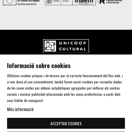
UNICOOP CULTURAL SCCL
Informació sobre cookies
Carrer de l'Aurora, 80 (Plaça de Cal Font)
08700 IGUALADA (Barcelona)
Utilitzem cookies pròpies i de tercers per al correcte funcionament del lloc web, i
Telf. 93 805 00 75
si ens dona el seu consentiment, també farem servir cookies per recopilar dades
de les seves visites per obtenir estadístiques agregades per millorar els nostres
serveis i mostrar publicitat relacionada amb les seves preferències a partir dels
AVÍS LEGAL I POLÍTICA DE PRIVACITAT
seus hàbits de navegació.
ÚS DE COOKIES
Més informació
SITEMAP
DECLARACIÓ D'ACCESSIBILITAT
ACCEPTAR COOKIES
CONTACTE