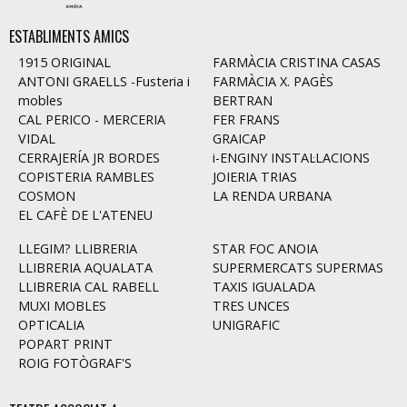
ESTABLIMENTS AMICS
1915 ORIGINAL
FARMÀCIA CRISTINA CASAS
ANTONI GRAELLS -Fusteria i
FARMÀCIA X. PAGÈS
mobles
BERTRAN
CAL PERICO - MERCERIA
FER FRANS
VIDAL
GRAICAP
CERRAJERÍA JR BORDES
i-ENGINY INSTAL·LACIONS
COPISTERIA RAMBLES
JOIERIA TRIAS
COSMON
LA RENDA URBANA
EL CAFÈ DE L'ATENEU
LLEGIM? LLIBRERIA
STAR FOC ANOIA
LLIBRERIA AQUALATA
SUPERMERCATS SUPERMAS
LLIBRERIA CAL RABELL
TAXIS IGUALADA
MUXI MOBLES
TRES UNCES
OPTICALIA
UNIGRAFIC
POPART PRINT
ROIG FOTÒGRAF'S