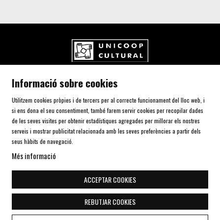
UNICOOP CULTURAL SCCL
Informació sobre cookies
Carrer de l'Aurora, 80 (Plaça de Cal Font)
08700 IGUALADA (Barcelona)
Utilitzem cookies pròpies i de tercers per al correcte funcionament del lloc web, i
Telf. 93 805 00 75
si ens dona el seu consentiment, també farem servir cookies per recopilar dades
de les seves visites per obtenir estadístiques agregades per millorar els nostres
serveis i mostrar publicitat relacionada amb les seves preferències a partir dels
AVÍS LEGAL I POLÍTICA DE PRIVACITAT
seus hàbits de navegació.
ÚS DE COOKIES
Més informació
SITEMAP
DECLARACIÓ D'ACCESSIBILITAT
ACCEPTAR COOKIES
CONTACTE
REBUTJAR COOKIES
Link a instagram
Link a youtube
Link a twitter
Link a facebook
Link a telegra