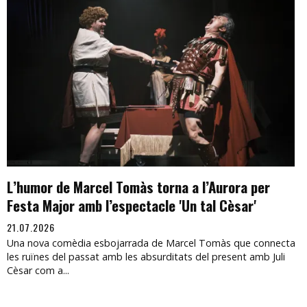
L’humor de Marcel Tomàs torna a l’Aurora per
Festa Major amb l’espectacle 'Un tal Cèsar'
21.07.2026
Una nova comèdia esbojarrada de Marcel Tomàs que connecta
les ruïnes del passat amb les absurditats del present amb Juli
Cèsar com a...