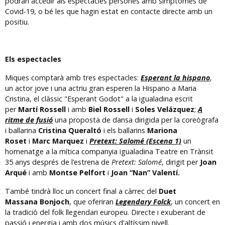
podran accedir als espectacles persones amb símptomes de
Covid-19, o bé les que hagin estat en contacte directe amb un
positiu.
Els espectacles
Miques comptarà amb tres espectacles:
Esperant la hispano
,
un actor jove i una actriu gran esperen la Hispano a Maria
Cristina, el clàssic "Esperant Godot" a la igualadina escrit
per
Martí Rossell
i amb
Biel Rossell
i
Soles Velázquez
;
A
ritme de fusió
una proposta de dansa dirigida per la coreògrafa
i ballarina
Cristina Queraltó
i els ballarins
Mariona
Roset
i
Marc Marquez
i
Pretext: Salomé (Escena 1)
un
homenatge a la mítica companyia igualadina Teatre en Trànsit
35 anys després de l’estrena de
Pretext: Salomé
, dirigit per
Joan
Arqué
i amb
Montse Pelfort
i
Joan “Nan” Valentí.
També tindrà lloc un concert final a càrrec del
Duet
Massana Bonjoch
, que oferiran
Legendary Folck
, un concert en
la tradició del folk llegendari europeu. Directe i exuberant de
passió i energia i amb dos músics d'altíssim nivell.