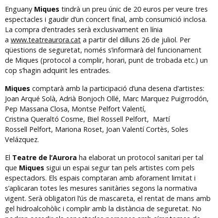
Enguany
Miques
tindrà un preu únic de 20 euros per veure tres
espectacles i gaudir d’un concert final, amb consumició inclosa.
La compra d’entrades serà exclusivament en línia
a
www.teatreaurora.cat
a partir del dilluns 26 de juliol. Per
qüestions de seguretat, només s’informarà del funcionament
de Miques (protocol a complir, horari, punt de trobada etc.) un
cop s’hagin adquirit les entrades.
Miques
comptarà amb la participació d’una desena d’artistes:
Joan Arqué Solà, Adrià Bonjoch Ollé, Marc Marquez Puigrrodón,
Pep Massana Closa, Montse Pelfort Valentí,
Cristina Queraltó Cosme, Biel Rossell Pelfort, Martí
Rossell Pelfort, Mariona Roset, Joan Valentí Cortès, Soles
Velázquez.
El
Teatre de l’Aurora
ha elaborat un protocol sanitari per tal
que
Miques
sigui un espai segur tan pels artistes com pels
espectadors. Els espais comptaran amb aforament limitat i
s’aplicaran totes les mesures sanitàries segons la normativa
vigent. Serà obligatori l’ús de mascareta, el rentat de mans amb
gel hidroalcohòlic i complir amb la distància de seguretat. No