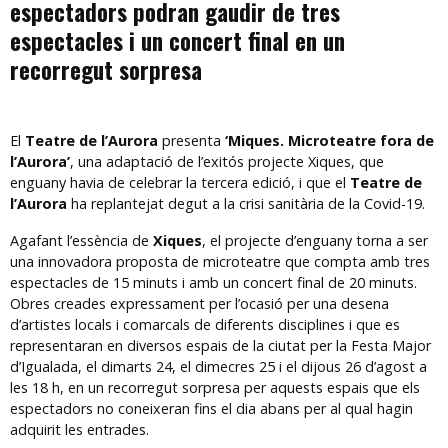
espectadors podran gaudir de tres
espectacles i un concert final en un
recorregut sorpresa
El
Teatre de l’Aurora
presenta
‘Miques. Microteatre fora de
l’Aurora’
, una adaptació de l’exitós projecte Xiques, que
enguany havia de celebrar la tercera edició, i que el
Teatre de
l’Aurora
ha replantejat degut a la crisi sanitària de la Covid-19.
Agafant l’essència de
Xiques
, el projecte d’enguany torna a ser
una innovadora proposta de microteatre que compta amb tres
espectacles de 15 minuts i amb un concert final de 20 minuts.
Obres creades expressament per l’ocasió per una desena
d’artistes locals i comarcals de diferents disciplines i que es
representaran en diversos espais de la ciutat per la Festa Major
d’Igualada, el dimarts 24, el dimecres 25 i el dijous 26 d’agost a
les 18 h, en un recorregut sorpresa per aquests espais que els
espectadors no coneixeran fins el dia abans per al qual hagin
adquirit les entrades.