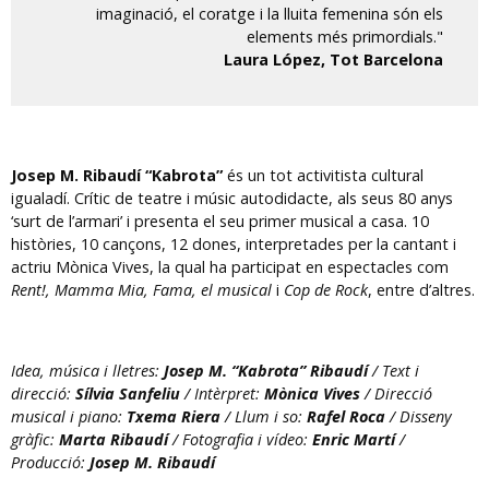
imaginació, el coratge i la lluita femenina són els
elements més primordials."
Laura López, Tot Barcelona
Josep M. Ribaudí “Kabrota”
és un tot activitista cultural
igualadí. Crític de teatre i músic autodidacte, als seus 80 anys
‘surt de l’armari’ i presenta el seu primer musical a casa. 10
històries, 10 cançons, 12 dones, interpretades per la cantant i
actriu Mònica Vives, la qual ha participat en espectacles com
Rent!, Mamma Mia, Fama, el musical
i
Cop de Rock
, entre d’altres.
Idea, música i lletres:
Josep M. “Kabrota” Ribaudí
/ Text i
direcció:
Sílvia Sanfeliu
/ Intèrpret:
Mònica Vives
/ Direcció
musical i piano:
Txema Riera
/ Llum i so:
Rafel Roca
/ Disseny
gràfic:
Marta Ribaudí
/ Fotografia i vídeo:
Enric Martí
/
Producció:
Josep M. Ribaudí