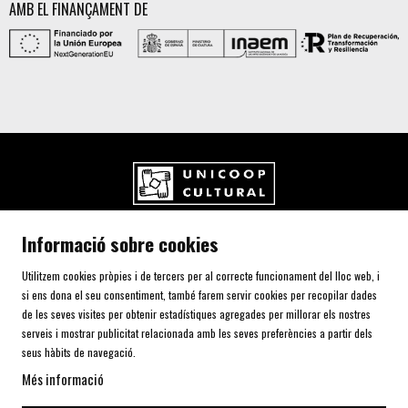
AMB EL FINANÇAMENT DE
UNICOOP CULTURAL SCCL
Informació sobre cookies
Carrer de l'Aurora, 80 (Plaça de Cal Font)
08700 IGUALADA (Barcelona)
Utilitzem cookies pròpies i de tercers per al correcte funcionament del lloc web, i
Telf. 93 805 00 75
si ens dona el seu consentiment, també farem servir cookies per recopilar dades
de les seves visites per obtenir estadístiques agregades per millorar els nostres
serveis i mostrar publicitat relacionada amb les seves preferències a partir dels
AVÍS LEGAL I POLÍTICA DE PRIVACITAT
seus hàbits de navegació.
ÚS DE COOKIES
Més informació
SITEMAP