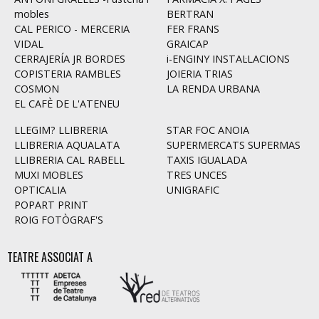
mobles
BERTRAN
CAL PERICO - MERCERIA
FER FRANS
VIDAL
GRAICAP
CERRAJERÍA JR BORDES
i-ENGINY INSTAL·LACIONS
COPISTERIA RAMBLES
JOIERIA TRIAS
COSMON
LA RENDA URBANA
EL CAFÈ DE L'ATENEU
LLEGIM? LLIBRERIA
STAR FOC ANOIA
LLIBRERIA AQUALATA
SUPERMERCATS SUPERMAS
LLIBRERIA CAL RABELL
TAXIS IGUALADA
MUXI MOBLES
TRES UNCES
OPTICALIA
UNIGRAFIC
POPART PRINT
ROIG FOTÒGRAF'S
TEATRE ASSOCIAT A