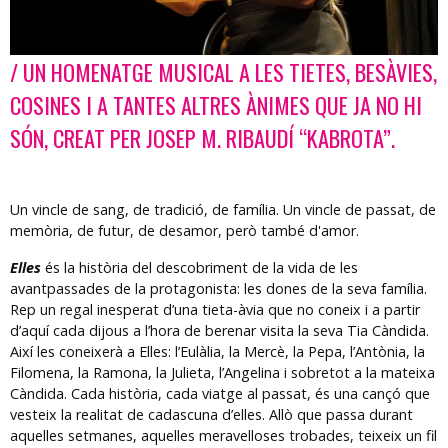
/ UN HOMENATGE MUSICAL A LES TIETES, BESÀVIES,
Diapositiva 1 de 1
COSINES I A TANTES ALTRES ÀNIMES QUE JA NO HI
SÓN, CREAT PER JOSEP M. RIBAUDÍ “KABROTA”.
Un vincle de sang, de tradició, de família. Un vincle de passat, de
memòria, de futur, de desamor, però també d'amor.
Elles
és la història del descobriment de la vida de les
avantpassades de la protagonista: les dones de la seva família.
Rep un regal inesperat d’una tieta-àvia que no coneix i a partir
d’aquí cada dijous a l’hora de berenar visita la seva Tia Càndida.
Així les coneixerà a Elles: l’Eulàlia, la Mercè, la Pepa, l’Antònia, la
Filomena, la Ramona, la Julieta, l’Angelina i sobretot a la mateixa
Càndida. Cada història, cada viatge al passat, és una cançó que
vesteix la realitat de cadascuna d’elles. Allò que passa durant
aquelles setmanes, aquelles meravelloses trobades, teixeix un fil