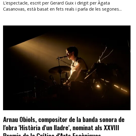
L’espectacle, escrit per Gerard Guix i dirigit per Àgata
Casanovas, està basat en fets reals i parla de les segones...
Arnau Obiols, compositor de la banda sonora de
l'obra 'Història d'un lladre', nominat als XXVIII
Premis de la Crítica d'Arts Escèniques