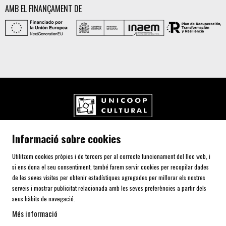
AMB EL FINANÇAMENT DE
UNICOOP CULTURAL SCCL
Informació sobre cookies
Carrer de l'Aurora, 80 (Plaça de Cal Font)
08700 IGUALADA (Barcelona)
Utilitzem cookies pròpies i de tercers per al correcte funcionament del lloc web, i
Telf. 93 805 00 75
si ens dona el seu consentiment, també farem servir cookies per recopilar dades
de les seves visites per obtenir estadístiques agregades per millorar els nostres
serveis i mostrar publicitat relacionada amb les seves preferències a partir dels
AVÍS LEGAL I POLÍTICA DE PRIVACITAT
seus hàbits de navegació.
ÚS DE COOKIES
Més informació
SITEMAP