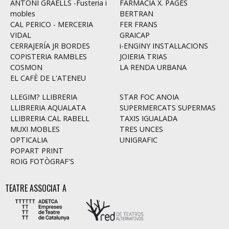
ANTONI GRAELLS -Fusteria i
FARMÀCIA X. PAGÈS
mobles
BERTRAN
CAL PERICO - MERCERIA
FER FRANS
VIDAL
GRAICAP
CERRAJERÍA JR BORDES
i-ENGINY INSTAL·LACIONS
COPISTERIA RAMBLES
JOIERIA TRIAS
COSMON
LA RENDA URBANA
EL CAFÈ DE L'ATENEU
LLEGIM? LLIBRERIA
STAR FOC ANOIA
LLIBRERIA AQUALATA
SUPERMERCATS SUPERMAS
LLIBRERIA CAL RABELL
TAXIS IGUALADA
MUXI MOBLES
TRES UNCES
OPTICALIA
UNIGRAFIC
POPART PRINT
ROIG FOTÒGRAF'S
TEATRE ASSOCIAT A