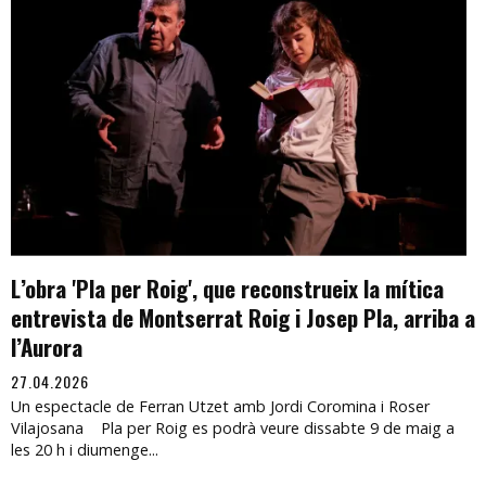
L’obra 'Pla per Roig', que reconstrueix la mítica
entrevista de Montserrat Roig i Josep Pla, arriba a
l’Aurora
27.04.2026
Un espectacle de Ferran Utzet amb Jordi Coromina i Roser
Vilajosana Pla per Roig es podrà veure dissabte 9 de maig a
les 20 h i diumenge...