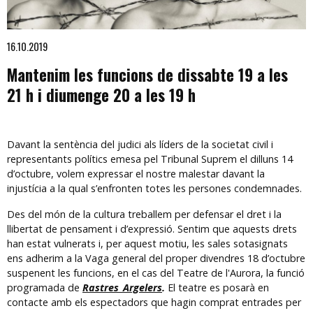
Diapositiva 1 de 1
16.10.2019
Mantenim les funcions de dissabte 19 a les
21 h i diumenge 20 a les 19 h
Davant la sentència del judici als líders de la societat civil i
representants polítics emesa pel Tribunal Suprem el dilluns 14
d’octubre, volem expressar el nostre malestar davant la
injustícia a la qual s’enfronten totes les persones condemnades.
Des del món de la cultura treballem per defensar el dret i la
llibertat de pensament i d’expressió. Sentim que aquests drets
han estat vulnerats i, per aquest motiu, les sales sotasignats
ens adherim a la Vaga general del proper divendres 18 d’octubre
suspenent les funcions, en el cas del Teatre de l'Aurora, la funció
programada de
Rastres_Argelers
.
El teatre es posarà en
contacte amb els espectadors que hagin comprat entrades per