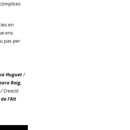
 còmplices
cies en
ue ens
eu pas per
ina Huguet
/
bara Roig,
/ Creació
de l’Alt