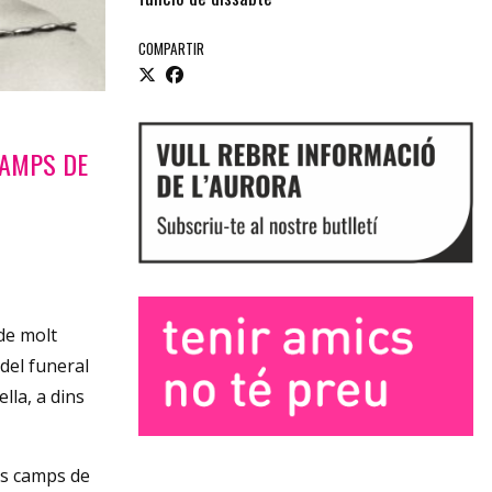
COMPARTIR
CAMPS DE
de molt
 del funeral
lla, a dins
Diapositiva 1 de 3
als camps de