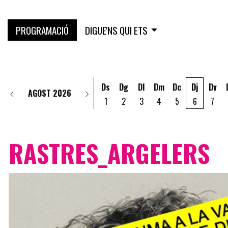
PROGRAMACIÓ
DIGUE'NS QUI ETS
Ds
Dg
Dl
Dm
Dc
Dj
Dv
AGOST 2026
1
2
3
4
5
6
7
RASTRES_ARGELERS