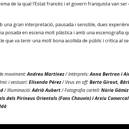
ma de la qual l’Estat francès i el govern franquista van ser
 una gran interpretació, pausada i sensible, dues experièn
una posada en escena molt plàstica i amb una escenografia q
le que va tenir una molt bona acollida de públic i crítica al s
 de moviment:
Andreu Martínez
/ Intèrprets:
Anna Bertran i A
nic i vestuari:
Elisenda Pérez
/ Veus en off:
Berta Giraut, Bàr
ed
/ Il·luminació:
Adrià Aubert
/ Fotografia cartell:
Núria Gámiz
 dels Pirineus Orientals (Fons Chauvin) i Arxiu Comarcal 
ldà