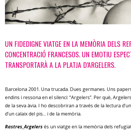
Diapositiva 1 de 1
UN FIDEDIGNE VIATGE EN LA MEMÒRIA DELS RE
CONCENTRACIÓ FRANCESOS. UN EMOTIU ESPEC
TRANSPORTARÀ A LA PLATJA D’ARGELERS.
Barcelona 2001. Una trucada. Dues germanes. Uns papers v
endins i ressona en el silenci: “Argelers”. Per què, Argeler
de la seva àvia. I ho descobriran a través de la lectura d’u
d’un calaix del pis… i de la memòria.
Rastres_Argelers
és un viatge en la memòria dels refugiats