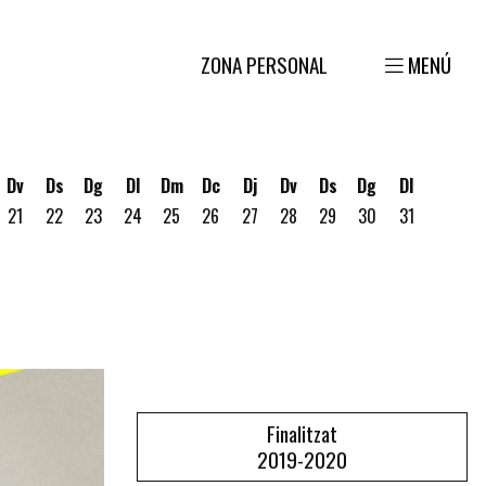
ZONA PERSONAL
MENÚ
Dv
Ds
Dg
Dl
Dm
Dc
Dj
Dv
Ds
Dg
Dl
21
22
23
24
25
26
27
28
29
30
31
gost
 19 d'agost
ous 20 d'agost
Finalitzat
2019-2020