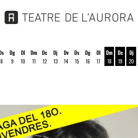
Ds
Dg
Dl
Dm
Dc
Dj
Dv
Ds
Dg
Dl
Dm
Dc
Dj
8
9
10
11
12
13
14
15
16
17
18
19
20
Dimarts 18 d'a
Dimecres
Dij