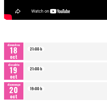
divendres
18
21:00 h
oct
dissabte
19
21:00 h
oct
diumenge
20
19:00 h
oct