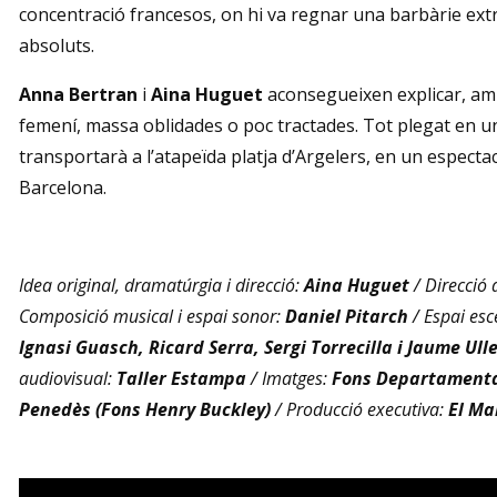
concentració francesos, on hi va regnar una barbàrie extre
absoluts.
Anna Bertran
i
Aina Huguet
aconsegueixen explicar, amb
femení, massa oblidades o poc tractades. Tot plegat en 
transportarà a l’atapeïda platja d’Argelers, en un espectac
Barcelona.
Idea original, dramatúrgia i direcció:
Aina Huguet
/ Direcció
Composició musical i espai sonor:
Daniel Pitarch
/ Espai escè
Ignasi Guasch, Ricard Serra, Sergi Torrecilla i Jaume Ull
audiovisual:
Taller Estampa
/ Imatges:
Fons Departamentals
Penedès (Fons Henry Buckley)
/ Producció executiva:
El Ma