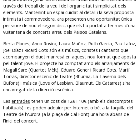
través del treball de la veu i de l'organicitat i simplicitat dels
elements. Mantenint un espai cuidat al detall i la seva proposta
intimista i commovedora, ara presenten una oportunitat única
per viure de nou el segon disc, que els ha portat a fer més d’una
vuitantena de concerts arreu dels Països Catalans.
Berta Planes, Anna Rovira, Laura Muñoz, Ruth Garcia, Pau Lafoz,
Joel Díaz i Ricard Cots són els músics, coristes i cantants que
acompanyen el duet manresà en aquest nou format que aposta
pel talent jove. El projecte ha comptat amb els arranjaments de
Magalí Sare (Quartet Mèlt), Eduard Gener i Ricard Cots. Martí
Torras, director escènic de teatre (Rhümia, La Taverna dels
Bufons) i música (Love of Lesbian, Blaumut, Els Catarres) s'ha
encarregat de la direcció escènica.
Les
entrades
tenen un cost de 12€ i 10€ (amb els descomptes
habituals) i es poden adquirir per Internet o bé, a la taquilla del
Teatre de l'Aurora (a la plaça de Cal Font) una hora abans de
l'inici del concert.