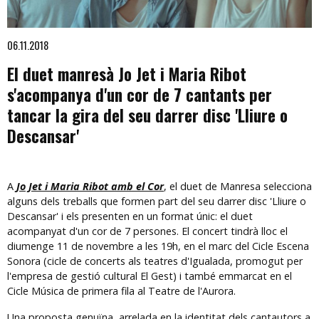
Diapositiva 1 de 1
06.11.2018
El duet manresà Jo Jet i Maria Ribot
s'acompanya d'un cor de 7 cantants per
tancar la gira del seu darrer disc 'Lliure o
Descansar'
A
Jo Jet i Maria Ribot amb el Cor
, el duet de Manresa selecciona
alguns dels treballs que formen part del seu darrer disc 'Lliure o
Descansar' i els presenten en un format únic: el duet
acompanyat d'un cor de 7 persones. El concert tindrà lloc el
diumenge 11 de novembre a les 19h, en el marc del Cicle Escena
Sonora (cicle de concerts als teatres d'Igualada, promogut per
l'empresa de gestió cultural El Gest) i també emmarcat en el
Cicle Música de primera fila al Teatre de l'Aurora.
Una proposta genuïna, arrelada en la identitat dels cantautors a