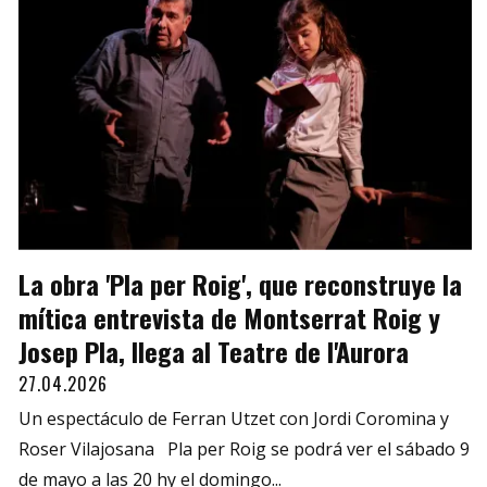
La obra 'Pla per Roig', que reconstruye la
mítica entrevista de Montserrat Roig y
Josep Pla, llega al Teatre de l'Aurora
27.04.2026
Un espectáculo de Ferran Utzet con Jordi Coromina y
Roser Vilajosana Pla per Roig se podrá ver el sábado 9
de mayo a las 20 hy el domingo...