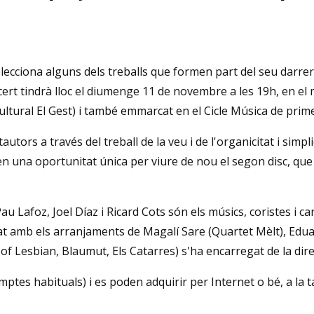
lecciona alguns dels treballs que formen part del seu darrer
ert tindrà lloc el diumenge 11 de novembre a les 19h, en el m
tural El Gest) i també emmarcat en el Cicle Música de primer
tors a través del treball de la veu i de l'organicitat i simpli
n una oportunitat única per viure de nou el segon disc, que 
au Lafoz, Joel Díaz i Ricard Cots són els músics, coristes 
at amb els arranjaments de Magalí Sare (Quartet Mèlt), Eduar
f Lesbian, Blaumut, Els Catarres) s'ha encarregat de la dire
tes habituals) i es poden adquirir per Internet o bé, a la taq