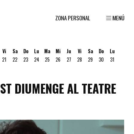
ZONA PERSONAL
MENÚ
Vi
Sa
Do
Lu
Ma
Mi
Ju
Vi
Sa
Do
Lu
21
22
23
24
25
26
27
28
29
30
31
gosto
 19 de Agosto
ves 20 de Agosto
EST DIUMENGE AL TEATRE