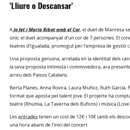
'Lliure o Descansar'
A
Jo Jet i Maria Ribot amb el Cor
, el duet de Manresa se
únic: el duet acompanyat d'un cor de 7 persones. El conc
teatres d'Igualada, promogut per l'empresa de gestió cul
Una proposta genuïna, arrelada en la identitat dels cantau
la seva proposta intimista i commovedora, ara presente
arreu dels Països Catalans.
Berta Planes, Anna Rovira, Laura Muñoz, Ruth Garcia, P
format que aposta pel talent jove. El projecte ha compt
teatre (Rhümia, La Taverna dels Bufons) i música (Love o
Les
entrades
tenen un cost de 12€ i 10€ (amb els descomp
una hora abans de l'inici del concert.