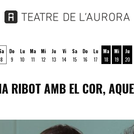
Sa
Do
Lu
Ma
Mi
Ju
Vi
Sa
Do
Lu
Ma
Mi
Ju
8
9
10
11
12
13
14
15
16
17
18
19
20
Martes 18 de A
Miércoles
Jue
RIA RIBOT AMB EL COR, AQU