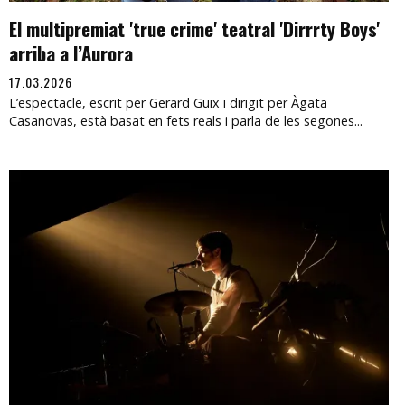
El multipremiat 'true crime' teatral 'Dirrrty Boys'
arriba a l’Aurora
17.03.2026
L’espectacle, escrit per Gerard Guix i dirigit per Àgata
Casanovas, està basat en fets reals i parla de les segones...