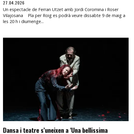
27.04.2026
Un espectacle de Ferran Utzet amb Jordi Coromina i Roser
Vilajosana Pla per Roig es podrà veure dissabte 9 de maig a
les 20 h i diumenge...
Dansa i teatre s’uneixen a 'Una bellissima