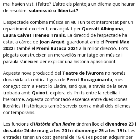
mai havien vist, i l’altre? L’altre els planteja un dilema que hauran
de resoldre:
submissió o llibertat?
L'espectacle combina música en viu i un text interpretat per un
repartiment excel·lent, encapçalat per
Queralt Albinyana
,
Laura Calvet
i
Ireneu Tranis
. La direcció de l’espectacle ha
estat a càrrec de
Joan Arqué
, guardonat amb el
Premi Max
2022
i també el
Premi Butaca 2021
a la millor direcció. Tots
plegats construeixen un meravellós muntatge on música i
paraula s’uneixen per explicar una història apassionant.
Aquesta nova producció del
Teatre de l’Aurora
no només
dona vida a la mítica figura de
Perot Rocaguinarda
, més
conegut com a Perot lo Lladre, sinó que, a través de la seva
trobada amb
Quixot
, explora els límits entre la rebel·lia i
l’heroïsme. Aquesta confrontació escènica entre dues icones
literàries i històriques també serveix com a mirall dels dilemes
contemporanis.
Les funcions d'
Història d’un lladre
tindran lloc el
divendres 23 i
dissabte 24 de maig a les 20 h i diumenge 25 a les 19 h
. Les
entrades tenen un cost general de 18 € i es poden adquirir per