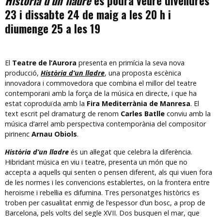
Història d’un lladre
es podrà veure divendres
23 i dissabte 24 de maig a les 20 h i
diumenge 25 a les 19
El
Teatre de l’Aurora
presenta en primícia la seva nova
producció,
Història d’un lladre
, una proposta escènica
innovadora i commovedora que combina el millor del teatre
contemporani amb la força de la música en directe, i que ha
estat coproduïda amb la
Fira Mediterrània de Manresa
. El
text escrit pel dramaturg de renom
Carles Batlle
conviu amb la
música d’arrel amb perspectiva contemporània del compositor
pirinenc
Arnau Obiols
.
Història d’un lladre
és un al·legat que celebra la diferència.
Hibridant música en viu i teatre, presenta un món que no
accepta a aquells qui senten o pensen diferent, als qui viuen fora
de les normes i les convencions establertes, on la frontera entre
heroisme i rebel·lia es difumina. Tres personatges històrics es
troben per casualitat enmig de l’espessor d’un bosc, a prop de
Barcelona, pels volts del segle XVII. Dos busquen el mar, que