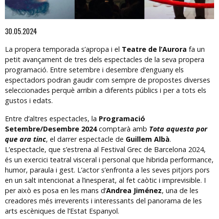
Diapositiva 1 de 1
30.05.2024
La propera temporada s’apropa i el
Teatre de l’Aurora
fa un
petit avançament de tres dels espectacles de la seva propera
programació. Entre setembre i desembre d’enguany els
espectadors podran gaudir com sempre de propostes diverses
seleccionades perquè arribin a diferents públics i per a tots els
gustos i edats.
Entre d’altres espectacles, la
Programació
Setembre/Desembre 2024
comptarà amb
Tota aquesta por
que ara tinc
, el darrer espectacle de
Guillem Albà
.
L’espectacle, que s’estrena al Festival Grec de Barcelona 2024,
és un exercici teatral visceral i personal que hibrida performance,
humor, paraula i gest. L’actor s’enfronta a les seves pitjors pors
en un salt intencionat a l’inesperat, al fet caòtic i imprevisible. I
per això es posa en les mans d’
Andrea Jiménez
, una de les
creadores més irreverents i interessants del panorama de les
arts escèniques de l’Estat Espanyol.