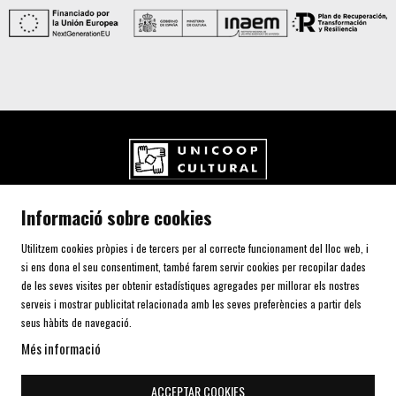
UNICOOP CULTURAL SCCL
Informació sobre cookies
Carrer de l'Aurora, 80 (Plaça de Cal Font)
08700 IGUALADA (Barcelona)
Utilitzem cookies pròpies i de tercers per al correcte funcionament del lloc web, i
Telf. 93 805 00 75
si ens dona el seu consentiment, també farem servir cookies per recopilar dades
de les seves visites per obtenir estadístiques agregades per millorar els nostres
serveis i mostrar publicitat relacionada amb les seves preferències a partir dels
AVÍS LEGAL I POLÍTICA DE PRIVACITAT
seus hàbits de navegació.
ÚS DE COOKIES
Més informació
SITEMAP
DECLARACIÓ D'ACCESSIBILITAT
ACCEPTAR COOKIES