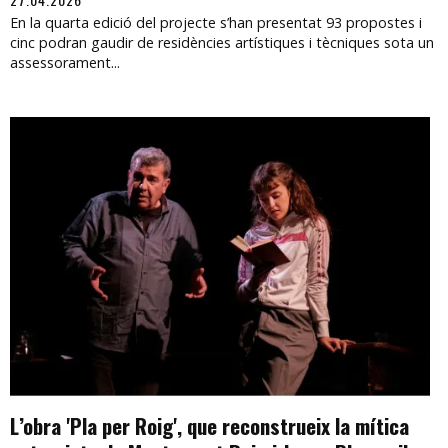
En la quarta edició del projecte s’han presentat 93 propostes i
cinc podran gaudir de residències artístiques i tècniques sota un
assessorament...
L’obra 'Pla per Roig', que reconstrueix la mítica