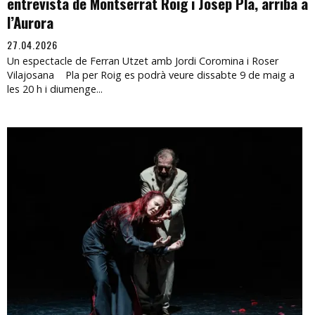
entrevista de Montserrat Roig i Josep Pla, arriba a
l’Aurora
27.04.2026
Un espectacle de Ferran Utzet amb Jordi Coromina i Roser
Vilajosana Pla per Roig es podrà veure dissabte 9 de maig a
les 20 h i diumenge...