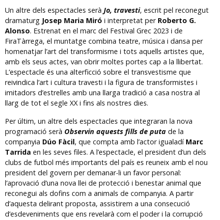
Un altre dels espectacles serà
Jo, travesti
, escrit pel reconegut
dramaturg
Josep Maria Miró
i interpretat per
Roberto G.
Alonso
. Estrenat en el marc del Festival Grec 2023 i de
FiraTàrrega, el muntatge combina teatre, música i dansa per
homenatjar l’art del transformisme i tots aquells artistes que,
amb els seus actes, van obrir moltes portes cap a la llibertat.
L’espectacle és una alterficció sobre el transvestisme que
reivindica l’art i cultura travesti i la figura de transformistes i
imitadors d’estrelles amb una llarga tradició a casa nostra al
llarg de tot el segle XX i fins als nostres dies.
Per últim, un altre dels espectacles que integraran la nova
programació serà
Observin aquests fills de puta
de la
companyia
Dúo Fàcil
, que compta amb l’actor igualadí
Marc
Tarrida
en les seves files. A l’espectacle, el president d’un dels
clubs de futbol més importants del país es reuneix amb el nou
president del govern per demanar-li un favor personal:
l’aprovació d’una nova llei de protecció i benestar animal que
reconegui als dofins com a animals de companyia. A partir
d’aquesta delirant proposta, assistirem a una consecució
d’esdeveniments que ens revelarà com el poder i la corrupció