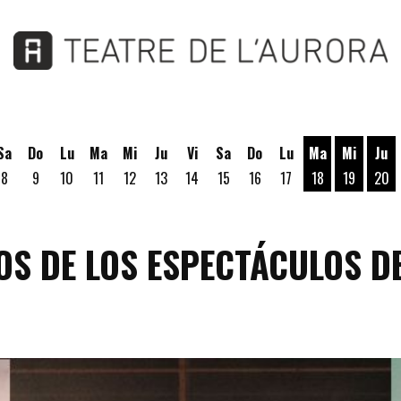
Sa
Do
Lu
Ma
Mi
Ju
Vi
Sa
Do
Lu
Ma
Mi
Ju
8
9
10
11
12
13
14
15
16
17
18
19
20
Martes 18 de A
Miércoles
Jue
OS DE LOS ESPECTÁCULOS D