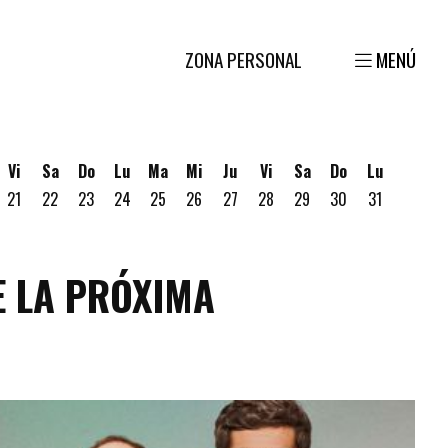
ZONA PERSONAL
MENÚ
Vi
Sa
Do
Lu
Ma
Mi
Ju
Vi
Sa
Do
Lu
21
22
23
24
25
26
27
28
29
30
31
gosto
 19 de Agosto
ves 20 de Agosto
E LA PRÓXIMA