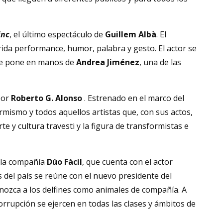
inc
, el último espectáculo de
Guillem Albà
. El
brida performance, humor, palabra y gesto. El actor se
o se pone en manos de
Andrea Jiménez
, una de las
por
Roberto G. Alonso
. Estrenado en el marco del
rmismo y todos aquellos artistas que, con sus actos,
te y cultura travesti y la figura de transformistas e
la compañía
Dúo Fàcil
, que cuenta con el actor
s del país se reúne con el nuevo presidente del
onozca a los delfines como animales de compañía. A
orrupción se ejercen en todas las clases y ámbitos de