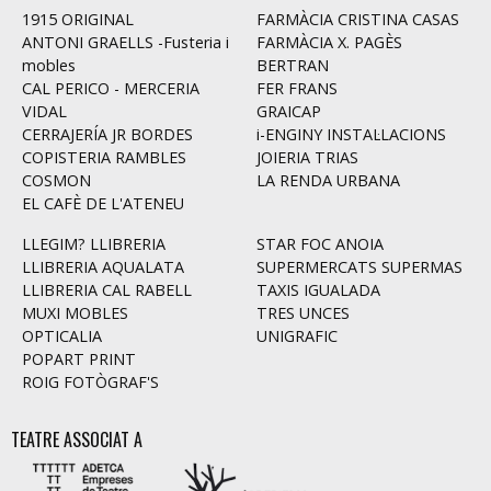
1915 ORIGINAL
FARMÀCIA CRISTINA CASAS
ANTONI GRAELLS -Fusteria i
FARMÀCIA X. PAGÈS
mobles
BERTRAN
CAL PERICO - MERCERIA
FER FRANS
VIDAL
GRAICAP
CERRAJERÍA JR BORDES
i-ENGINY INSTAL·LACIONS
COPISTERIA RAMBLES
JOIERIA TRIAS
COSMON
LA RENDA URBANA
EL CAFÈ DE L'ATENEU
LLEGIM? LLIBRERIA
STAR FOC ANOIA
LLIBRERIA AQUALATA
SUPERMERCATS SUPERMAS
LLIBRERIA CAL RABELL
TAXIS IGUALADA
MUXI MOBLES
TRES UNCES
OPTICALIA
UNIGRAFIC
POPART PRINT
ROIG FOTÒGRAF'S
TEATRE ASSOCIAT A