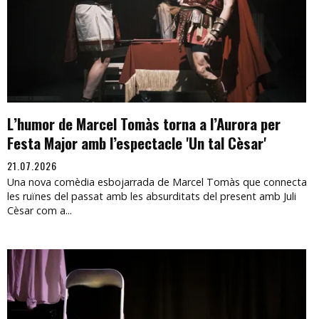
L’humor de Marcel Tomàs torna a l’Aurora per
Festa Major amb l’espectacle 'Un tal Cèsar'
21.07.2026
Una nova comèdia esbojarrada de Marcel Tomàs que connecta
les ruïnes del passat amb les absurditats del present amb Juli
Cèsar com a...