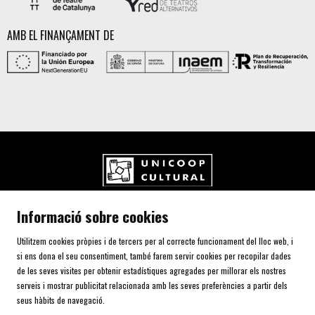
AMB EL FINANÇAMENT DE
UNICOOP CULTURAL SCCL
Informació sobre cookies
Carrer de l'Aurora, 80 (Plaça de Cal Font)
08700 IGUALADA (Barcelona)
Utilitzem cookies pròpies i de tercers per al correcte funcionament del lloc web, i
Telf. 93 805 00 75
si ens dona el seu consentiment, també farem servir cookies per recopilar dades
de les seves visites per obtenir estadístiques agregades per millorar els nostres
serveis i mostrar publicitat relacionada amb les seves preferències a partir dels
AVÍS LEGAL I POLÍTICA DE PRIVACITAT
seus hàbits de navegació.