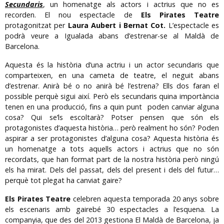
Secundaris
, un homenatge als actors i actrius que no es
recorden. El nou espectacle de
Els Pirates Teatre
protagonitzat per
Laura Aubert i Bernat Cot.
L’espectacle es
podrà veure a Igualada abans d’estrenar-se al Maldà de
Barcelona.
Aquesta és la història d’una actriu i un actor secundaris que
comparteixen, en una cameta de teatre, el neguit abans
d’estrenar. Anirà bé o no anirà bé l’estrena? Ells dos faran el
possible perquè sigui així. Però els secundaris quina importància
tenen en una producció, fins a quin punt poden canviar alguna
cosa? Qui se’ls escoltarà? Potser pensen que són els
protagonistes d’aquesta història… però realment ho són? Poden
aspirar a ser protagonistes d’alguna cosa? Aquesta història és
un homenatge a tots aquells actors i actrius que no són
recordats, que han format part de la nostra història però ningú
els ha mirat. Dels del passat, dels del present i dels del futur…
perquè tot plegat ha canviat gaire?
Els Pirates Teatre
celebren aquesta temporada 20 anys sobre
els escenaris amb gairebé 30 espectacles a l’esquena. La
companyia, que des del 2013 gestiona El Maldà de Barcelona, ja