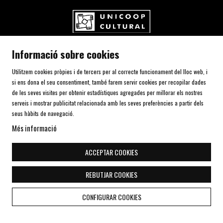
UNICOOP CULTURAL SCCL
Informació sobre cookies
Carrer de l'Aurora, 80 (Plaça de Cal Font)
08700 IGUALADA (Barcelona)
Utilitzem cookies pròpies i de tercers per al correcte funcionament del lloc web, i
Telf. 93 805 00 75
si ens dona el seu consentiment, també farem servir cookies per recopilar dades
de les seves visites per obtenir estadístiques agregades per millorar els nostres
serveis i mostrar publicitat relacionada amb les seves preferències a partir dels
AVÍS LEGAL I POLÍTICA DE PRIVACITAT
seus hàbits de navegació.
ÚS DE COOKIES
Més informació
SITEMAP
DECLARACIÓ D'ACCESSIBILITAT
ACCEPTAR COOKIES
CONTACTE
REBUTJAR COOKIES
Link a instagram
Link a youtube
Link a twitter
Link a facebook
Link a telegra
CONFIGURAR COOKIES