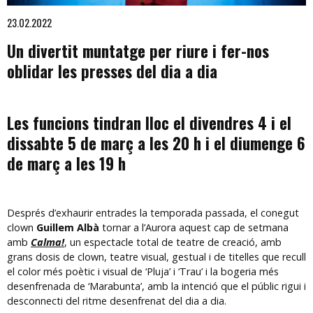
Diapositiva 1 de 1
23.02.2022
Un divertit muntatge per riure i fer-nos
oblidar les presses del dia a dia
Les funcions tindran lloc el divendres 4 i el
dissabte 5 de març a les 20 h i el diumenge 6
de març a les 19 h
Després d’exhaurir entrades la temporada passada, el conegut
clown
Guillem Albà
tornar a l’Aurora aquest cap de setmana
amb
Calma!
, un espectacle total de teatre de creació, amb
grans dosis de clown, teatre visual, gestual i de titelles que recull
el color més poètic i visual de ‘Pluja’ i ‘Trau’ i la bogeria més
desenfrenada de ‘Marabunta’, amb la intenció que el públic rigui i
desconnecti del ritme desenfrenat del dia a dia.