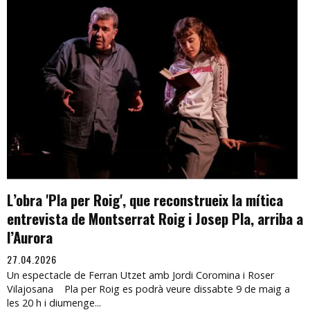
L’obra 'Pla per Roig', que reconstrueix la mítica
entrevista de Montserrat Roig i Josep Pla, arriba a
l’Aurora
27.04.2026
Un espectacle de Ferran Utzet amb Jordi Coromina i Roser
Vilajosana Pla per Roig es podrà veure dissabte 9 de maig a
les 20 h i diumenge...