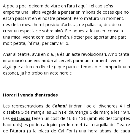
A poc a poc, deixem de viure en l’ara i aquí, i el cap se’ns
emporta una i altra vegada a pensar en milions de coses que no
estan passant en el nostre present. Però m’aturo un moment. I
des de la meva humil posició d’artista, de pallasso, decideixo
crear un espectacle sobre això. Fer aquesta feina em consola
una mica, veient com està el món. Potser puc aportar una part
molt petita, ínfima, per canviar-lo.
Anar al teatre, avui en dia, ja és un acte revolucionari. Amb tanta
informació que ens arriba al cervell, parar un moment i veure
algú que actua en directe (i que para el temps per compartir una
estona), ja ho trobo un acte heroic.
Horari i venda d'entrades
Les representacions de
Calma!
tindran lloc el divendres 4 i el
dissabte 5 de març a les 20 h i el diumenge 6 de març a les 19 h.
Les
entrades
tenen un cost de 16 € i 13€ (amb els descomptes
habituals) es poden adquirir per Internet i a la taquilla del Teatre
de l'Aurora (a la plaça de Cal Font) una hora abans de cada