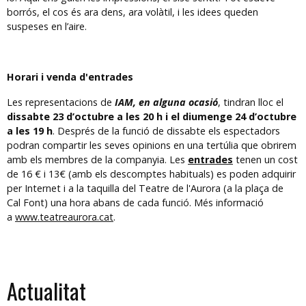
borrós, el cos és ara dens, ara volàtil, i les idees queden
suspeses en l’aire.
Horari i venda d'entrades
Les representacions de
IAM, en alguna ocasió
, tindran lloc el
dissabte 23 d’octubre a les 20 h i el diumenge 24 d’octubre
a les 19 h
. Després de la funció de dissabte els espectadors
podran compartir les seves opinions en una tertúlia que obrirem
amb els membres de la companyia. Les
entrades
tenen un cost
de 16 € i 13€ (amb els descomptes habituals) es poden adquirir
per Internet i a la taquilla del Teatre de l'Aurora (a la plaça de
Cal Font) una hora abans de cada funció. Més informació
a
www.teatreaurora.cat
.
Actualitat