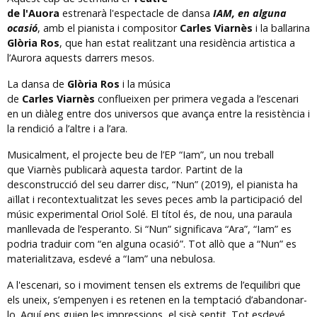
de l'Auora
estrenarà l'espectacle de dansa
IAM, en alguna
ocasió
, amb el pianista i compositor
Carles Viarnès
i la ballarina
Glòria Ros
, que han estat realitzant una residència artistica a
l’Aurora aquests darrers mesos.
La dansa de
Glòria Ros
i la música
de
Carles Viarnès
conflueixen per primera vegada a l’escenari
en un diàleg entre dos universos que avança entre la resistència i
la rendició a l’altre i a l’ara.
Musicalment, el projecte beu de l’EP “Iam”, un nou treball
que Viarnès publicarà aquesta tardor. Partint de la
desconstrucció del seu darrer disc, “Nun” (2019), el pianista ha
aïllat i recontextualitzat les seves peces amb la participació del
músic experimental Oriol Solé. El títol és, de nou, una paraula
manllevada de l’esperanto. Si “Nun” significava “Ara”, “Iam” es
podria traduir com “en alguna ocasió”. Tot allò que a “Nun” es
materialitzava, esdevé a “Iam” una nebulosa.
A l'escenari, so i moviment tensen els extrems de l’equilibri que
els uneix, s’empenyen i es retenen en la temptació d’abandonar-
lo. Aquí ens guien les impressions, el sisè sentit. Tot esdevé