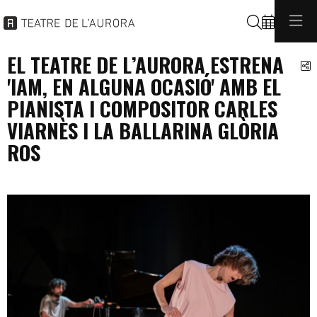
Cerca
EL TEATRE DE L’AURORA ESTRENA
C
'IAM, EN ALGUNA OCASIÓ' AMB EL
PIANISTA I COMPOSITOR CARLES
VIARNÈS I LA BALLARINA GLÒRIA
ROS
programacio