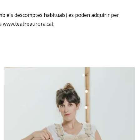
amb els descomptes habituals) es poden adquirir per
 a
www.teatreaurora.cat
.