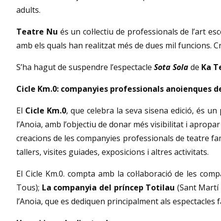
adults.
Teatre Nu
és un col·lectiu de professionals de l’art e
amb els quals han realitzat més de dues mil funcions. Cr
S’ha hagut de suspendre l’espectacle
Sota Sola
de
Ka T
Cicle Km.0: companyies professionals
anoienques
de
El
Cicle Km.0
, que celebra la seva sisena edició, és un
l’Anoia, amb l’objectiu de donar més visibilitat i apropar
creacions de les companyies professionals de teatre fami
tallers, visites guiades, exposicions i altres activitats.
El Cicle Km.0. compta amb la col·laboració de les com
Tous);
La companyia del príncep Totilau
(Sant Martí
l’Anoia, que es dediquen principalment als espectacles f