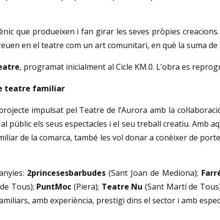
scènic que produeixen i fan girar les seves pròpies creacions
euen en el teatre com un art comunitari, en què la suma de t
eatre
, programat inicialment al Cicle KM.0. L’obra es repr
 teatre familiar
 projecte impulsat pel Teatre de l’Aurora amb la col·laborac
 al públic els seus espectacles i el seu treball creatiu. Amb aq
liar de la comarca, també les vol donar a conèixer de portes
panyies:
2princesesbarbudes
(Sant Joan de Mediona);
Farr
 de Tous);
PuntMoc
(Piera);
Teatre Nu
(Sant Martí de Tous
amiliars, amb experiència, prestigi dins el sector i amb espec