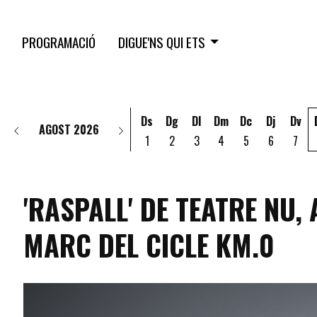
PROGRAMACIÓ
DIGUE'NS QUI ETS
Ds
Dg
Dl
Dm
Dc
Dj
Dv
AGOST 2026
1
2
3
4
5
6
7
'RASPALL' DE TEATRE NU,
MARC DEL CICLE KM.0
programacio