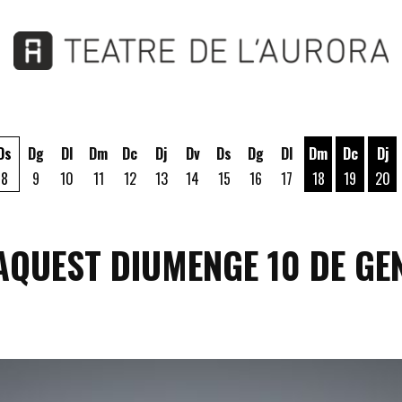
Ds
Dg
Dl
Dm
Dc
Dj
Dv
Ds
Dg
Dl
Dm
Dc
Dj
8
9
10
11
12
13
14
15
16
17
18
19
20
Dimarts 18 d'a
Dimecres
Dij
 AQUEST DIUMENGE 10 DE GE