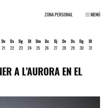
ZONA PERSONAL
MENÚ
Dv
Ds
Dg
Dl
Dm
Dc
Dj
Dv
Ds
Dg
Dl
21
22
23
24
25
26
27
28
29
30
31
gost
 19 d'agost
ous 20 d'agost
NER A L’AURORA EN EL