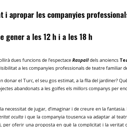
at i apropar les companyies professionals
 gener a les 12 h i a les 18 h
ollirà dues funcions de l’espectace
Raspall
dels anoiencs
Te
ibilitat a les companyies professionals de teatre familiar de
n donar el Turc, el seu gos estimat, a la flla del jardiner? Qu
bjectes abandonats a les golfes els millors companys per e
a necessitat de jugar, d’imaginar i de creure en la fantasia.
ritat oculta
i que la companyia tousenca va adaptar al teatre
ari, per oferir una proposta en què la complicitat i la veritat