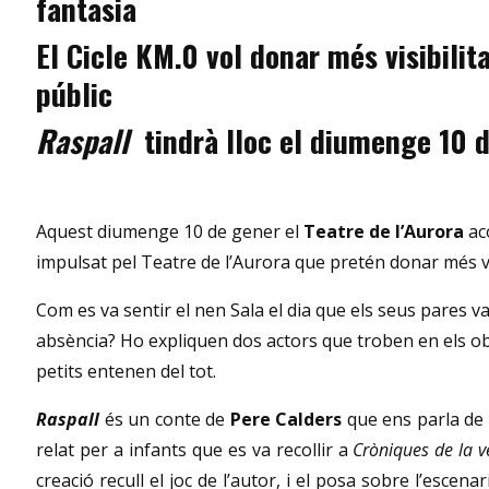
fantasia
El Cicle KM.0 vol donar més visibilit
públic
Raspall
tindrà lloc el diumenge 10 de
Aquest diumenge 10 de gener el
Teatre de l’Aurora
ac
impulsat pel Teatre de l’Aurora que pretén donar més vis
Com es va sentir el nen Sala el dia que els seus pares va
absència? Ho expliquen dos actors que troben en els o
petits entenen del tot.
Raspall
és un conte de
Pere Calders
que ens parla de l
relat per a infants que es va recollir a
Cròniques de la ve
creació recull el joc de l’autor, i el posa sobre l’escen