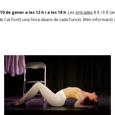
 de gener a les 12 h i a les 18 h
. Les
entrades
8 € i 6 € (
ça de Cal Font) una hora abans de cada funció. Més informació