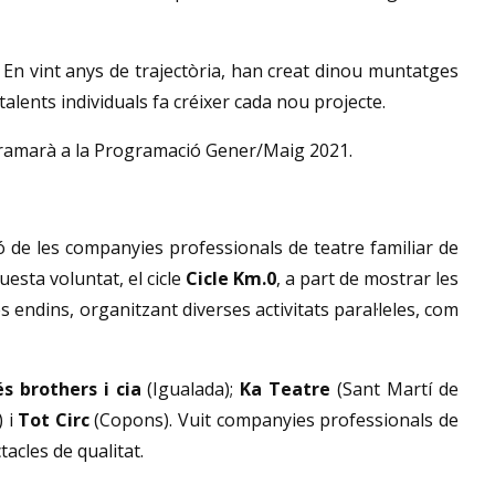
. En vint anys de trajectòria, han creat dinou muntatges
alents individuals fa créixer cada nou projecte.
ogramarà a la Programació Gener/Maig 2021.
ió de les companyies professionals de teatre familiar de
uesta voluntat, el cicle
Cicle
Km.0
, a part de mostrar les
 endins, organitzant diverses activitats paral·leles, com
és brothers i cia
(Igualada);
Ka Teatre
(Sant Martí de
) i
Tot Circ
(Copons). Vuit companyies professionals de
tacles de qualitat.