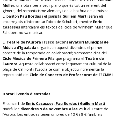
Müller,
una obra per a veu i piano que és tot un referent del
gènere, del romanticisme alemany i de la història de la música.
El baríton
Pau Bordas
i el pianista
Guillem Martí
seran els
encarregats d’interpretar l’obra de Schubert, mentre
Enric
Casasses
intercalarà els textos del cicle de Wihlhelm Müller que
Schubert no va musicar.
El
Teatre de l’Aurora
i
l’Escola/Conservatori Municipal de
Música d’Igualada
organitzen aquest divendres el primer
concert de la temporada en col·laboració; s’emmarca dins del
Cicle Música de Primera Fila
que programa el
Teatre de
l’Aurora
. Aquesta col·laboració entre l’equipament cultural de la
plaça de Cal Font i l’Escola té com a objectiu incrementar la
repercussió del
Cicle de Concerts de Professorat de l’ECMMI
.
Horari i venda d'entrades
El concert de
Enric Casasses, Pau Bordas i Guillem Martí
tindrà lloc
divendres 9 de novembre a les 21 h
al Teatre de
l’Aurora. Les
entrades
tenen un preu de 10 € i 8 € (amb els