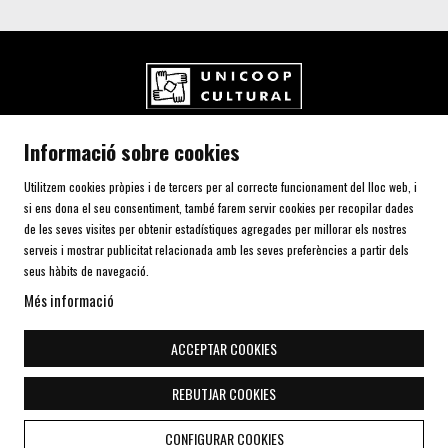
UNICOOP CULTURAL SCCL
Informació sobre cookies
Carrer de l'Aurora, 80 (Plaça de Cal Font)
08700 IGUALADA (Barcelona)
Utilitzem cookies pròpies i de tercers per al correcte funcionament del lloc web, i
Telf. 93 805 00 75
si ens dona el seu consentiment, també farem servir cookies per recopilar dades
de les seves visites per obtenir estadístiques agregades per millorar els nostres
serveis i mostrar publicitat relacionada amb les seves preferències a partir dels
AVÍS LEGAL I POLÍTICA DE PRIVACITAT
seus hàbits de navegació.
ÚS DE COOKIES
Més informació
SITEMAP
DECLARACIÓ D'ACCESSIBILITAT
ACCEPTAR COOKIES
CONTACTE
REBUTJAR COOKIES
Link a instagram
Link a youtube
Link a twitter
Link a facebook
Link a telegra
CONFIGURAR COOKIES