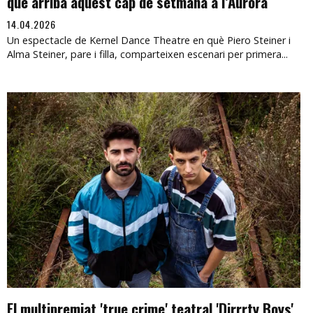
que arriba aquest cap de setmana a l’Aurora
14.04.2026
Un espectacle de Kernel Dance Theatre en què Piero Steiner i
Alma Steiner, pare i filla, comparteixen escenari per primera...
El multipremiat 'true crime' teatral 'Dirrrty Boys'