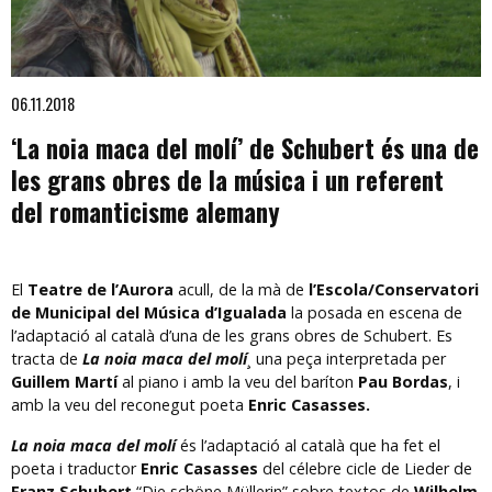
Diapositiva 1 de 1
06.11.2018
‘La noia maca del molí’ de Schubert és una de
les grans obres de la música i un referent
del romanticisme alemany
El
Teatre de l’Aurora
acull, de la mà de
l’Escola/Conservatori
de Municipal del Música d’Igualada
la posada en escena de
l’adaptació al català d’una de les grans obres de Schubert. Es
tracta de
La noia maca del molí
¸ una peça interpretada per
Guillem Martí
al piano i amb la veu del baríton
Pau Bordas
, i
amb la veu del reconegut poeta
Enric Casasses.
La noia maca del molí
és l’adaptació al català que ha fet el
poeta i traductor
Enric Casasses
del célebre cicle de Lieder de
Franz Schubert
“Die schöne Müllerin” sobre textos de
Wilhelm