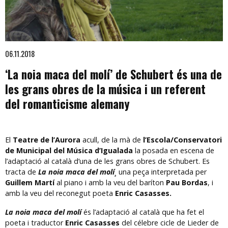
Diapositiva 1 de 1
06.11.2018
‘La noia maca del molí’ de Schubert és una de
les grans obres de la música i un referent
del romanticisme alemany
El
Teatre de l’Aurora
acull, de la mà de
l’Escola/Conservatori
de Municipal del Música d’Igualada
la posada en escena de
l’adaptació al català d’una de les grans obres de Schubert. Es
tracta de
La noia maca del molí
¸ una peça interpretada per
Guillem Martí
al piano i amb la veu del baríton
Pau Bordas
, i
amb la veu del reconegut poeta
Enric Casasses.
La noia maca del molí
és l’adaptació al català que ha fet el
poeta i traductor
Enric Casasses
del célebre cicle de Lieder de