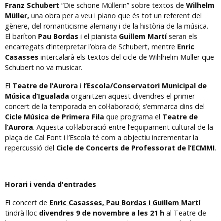
Franz Schubert
“Die schöne Müllerin” sobre textos de
Wilhelm
Müller,
una obra per a veu i piano que és tot un referent del
gènere, del romanticisme alemany i de la història de la música.
El baríton
Pau Bordas
i el pianista
Guillem Martí
seran els
encarregats d’interpretar l’obra de Schubert, mentre
Enric
Casasses
intercalarà els textos del cicle de Wihlhelm Müller que
Schubert no va musicar.
El
Teatre de l’Aurora
i
l’Escola/Conservatori Municipal de
Música d’Igualada
organitzen aquest divendres el primer
concert de la temporada en col·laboració; s’emmarca dins del
Cicle Música de Primera Fila
que programa el
Teatre de
l’Aurora
. Aquesta col·laboració entre l’equipament cultural de la
plaça de Cal Font i l’Escola té com a objectiu incrementar la
repercussió del
Cicle de Concerts de Professorat de l’ECMMI
.
Horari i venda d'entrades
El concert de
Enric Casasses, Pau Bordas i Guillem Martí
tindrà lloc
divendres 9 de novembre a les 21 h
al Teatre de