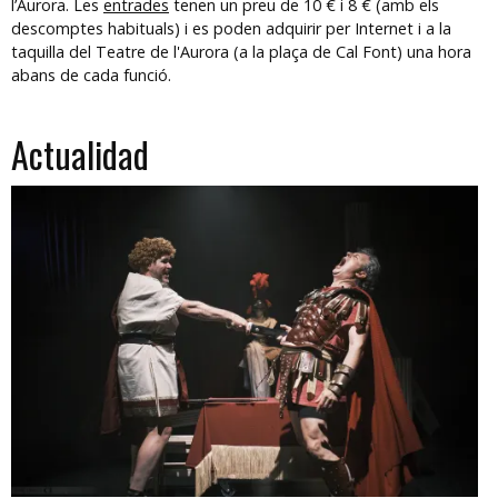
l’Aurora. Les
entrades
tenen un preu de 10 € i 8 € (amb els
descomptes habituals) i es poden adquirir per Internet i a la
taquilla del Teatre de l'Aurora (a la plaça de Cal Font) una hora
abans de cada funció.
Actualidad