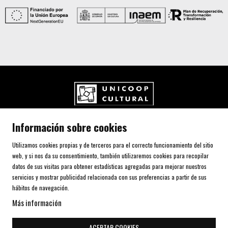
UNICOOP CULTURAL SCCL
Información sobre cookies
Carrer de l'Aurora, 80 (Plaça de Cal Font)
08700 IGUALADA (Barcelona)
Utilizamos cookies propias y de terceros para el correcto funcionamiento del sitio
Telf. 93 805 00 75
web, y si nos da su consentimiento, también utilizaremos cookies para recopilar
datos de sus visitas para obtener estadísticas agregadas para mejorar nuestros
servicios y mostrar publicidad relacionada con sus preferencias a partir de sus
AVISO LEGAL Y POLÍTICA DE PRIVACIDAD
hábitos de navegación.
USO DE COOKIES
Más información
SITEMAP
DECLARACIÓN DE ACCESIBILIDAD
ACEPTAR COOKIES