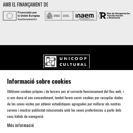
AMB EL FINANÇAMENT DE
UNICOOP CULTURAL SCCL
Informació sobre cookies
Carrer de l'Aurora, 80 (Plaça de Cal Font)
08700 IGUALADA (Barcelona)
Utilitzem cookies pròpies i de tercers per al correcte funcionament del lloc web, i
Telf. 93 805 00 75
si ens dona el seu consentiment, també farem servir cookies per recopilar dades
de les seves visites per obtenir estadístiques agregades per millorar els nostres
serveis i mostrar publicitat relacionada amb les seves preferències a partir dels
AVÍS LEGAL I POLÍTICA DE PRIVACITAT
seus hàbits de navegació.
ÚS DE COOKIES
Més informació
SITEMAP