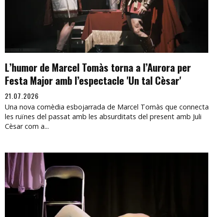
L’humor de Marcel Tomàs torna a l’Aurora per
Festa Major amb l’espectacle 'Un tal Cèsar'
21.07.2026
Una nova comèdia esbojarrada de Marcel Tomàs que connecta
les ruïnes del passat amb les absurditats del present amb Juli
Cèsar com a...