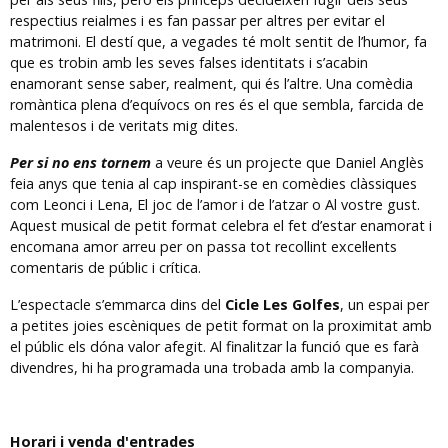
respectius reialmes i es fan passar per altres per evitar el
matrimoni. El destí que, a vegades té molt sentit de l’humor, fa
que es trobin amb les seves falses identitats i s’acabin
enamorant sense saber, realment, qui és l’altre. Una comèdia
romàntica plena d’equívocs on res és el que sembla, farcida de
malentesos i de veritats mig dites.
Per si no ens tornem
a veure és un projecte que Daniel Anglès
feia anys que tenia al cap inspirant-se en comèdies clàssiques
com Leonci i Lena, El joc de l’amor i de l’atzar o Al vostre gust.
Aquest musical de petit format celebra el fet d’estar enamorat i
encomana amor arreu per on passa tot recollint excel·lents
comentaris de públic i crítica.
L’espectacle s’emmarca dins del
Cicle Les Golfes
, un espai per
a petites joies escèniques de petit format on la proximitat amb
el públic els dóna valor afegit. Al finalitzar la funció que es farà
divendres, hi ha programada una trobada amb la companyia.
Horari i venda d'entrades