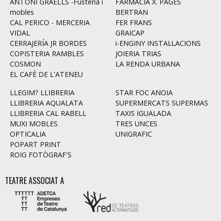
ANTONI GRAELLS -Fusteria i
FARMÀCIA X. PAGÈS
mobles
BERTRAN
CAL PERICO - MERCERIA
FER FRANS
VIDAL
GRAICAP
CERRAJERÍA JR BORDES
i-ENGINY INSTAL·LACIONS
COPISTERIA RAMBLES
JOIERIA TRIAS
COSMON
LA RENDA URBANA
EL CAFÈ DE L'ATENEU
LLEGIM? LLIBRERIA
STAR FOC ANOIA
LLIBRERIA AQUALATA
SUPERMERCATS SUPERMAS
LLIBRERIA CAL RABELL
TAXIS IGUALADA
MUXI MOBLES
TRES UNCES
OPTICALIA
UNIGRAFIC
POPART PRINT
ROIG FOTÒGRAF'S
TEATRE ASSOCIAT A