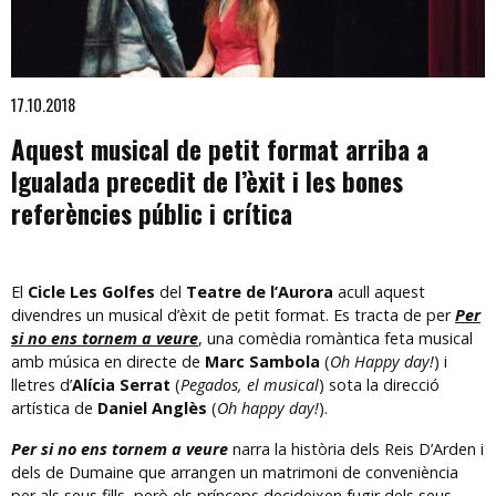
Diapositiva 1 de 1
17.10.2018
Aquest musical de petit format arriba a
Igualada precedit de l’èxit i les bones
referències públic i crítica
El
Cicle Les Golfes
del
Teatre de l’Aurora
acull aquest
divendres un musical d’èxit de petit format. Es tracta de per
Per
si no ens tornem a veure
, una comèdia romàntica feta musical
amb música en directe de
Marc Sambola
(
Oh Happy day!
) i
lletres d’
Alícia Serrat
(
Pegados, el musical
) sota la direcció
artística de
Daniel Anglès
(
Oh happy day!
).
Per si no ens tornem a veure
narra la història dels Reis D’Arden i
dels de Dumaine que arrangen un matrimoni de conveniència
per als seus fills, però els prínceps decideixen fugir dels seus