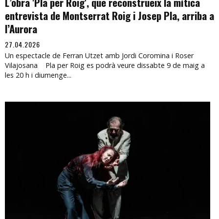
L’obra 'Pla per Roig', que reconstrueix la mítica
entrevista de Montserrat Roig i Josep Pla, arriba a
l’Aurora
27.04.2026
Un espectacle de Ferran Utzet amb Jordi Coromina i Roser
Vilajosana Pla per Roig es podrà veure dissabte 9 de maig a
les 20 h i diumenge...