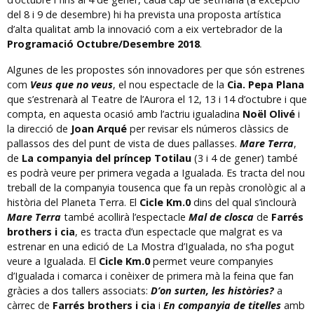
del 8 i 9 de desembre) hi ha prevista una proposta artística
d’alta qualitat amb la innovació com a eix vertebrador de la
Programació Octubre/Desembre 2018
.
Algunes de les propostes són innovadores per que són estrenes
com
Veus que no veus
, el nou espectacle de la
Cia.
Pepa Plana
que s’estrenarà al Teatre de l’Aurora el 12, 13 i 14 d’octubre i que
compta, en aquesta ocasió amb l’actriu igualadina
Noël Olivé
i
la direcció de
Joan Arqué
per revisar els números clàssics de
pallassos des del punt de vista de dues pallasses.
Mare Terra
,
de
La companyia del príncep Totilau
(3 i 4 de gener) també
es podrà veure per primera vegada a Igualada. Es tracta del nou
treball de la companyia tousenca que fa un repàs cronològic al a
història del Planeta Terra. El
Cicle Km.0
dins del qual s’inclourà
Mare Terra
també acollirà l’espectacle
Mal de closca
de
Farrés
brothers i cia
, es tracta d’un espectacle que malgrat es va
estrenar en una edició de La Mostra d’Igualada, no s’ha pogut
veure a Igualada. El
Cicle Km.0
permet veure companyies
d’Igualada i comarca i conèixer de primera mà la feina que fan
gràcies a dos tallers associats:
D’on surten, les històries?
a
càrrec de
Farrés brothers i cia
i
En companyia de titelles
amb