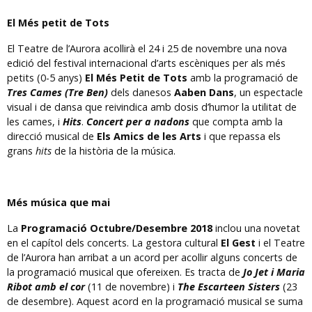
El Més petit de Tots
El Teatre de l’Aurora acollirà el 24 i 25 de novembre una nova
edició del festival internacional d’arts escèniques per als més
petits (0-5 anys)
El Més Petit de Tots
amb la programació de
Tres Cames (Tre Ben)
dels danesos
Aaben Dans
, un espectacle
visual i de dansa que reivindica amb dosis d’humor la utilitat de
les cames, i
Hits
.
Concert per a nadons
que compta amb la
direcció musical de
Els Amics de les Arts
i que repassa els
grans
hits
de la història de la música.
Més música que mai
La
Programació Octubre/Desembre 2018
inclou una novetat
en el capítol dels concerts. La gestora cultural
El Gest
i el Teatre
de l’Aurora han arribat a un acord per acollir alguns concerts de
la programació musical que ofereixen. Es tracta de
Jo Jet i Maria
Ribot amb el cor
(11 de novembre) i
The Escarteen Sisters
(23
de desembre). Aquest acord en la programació musical se suma