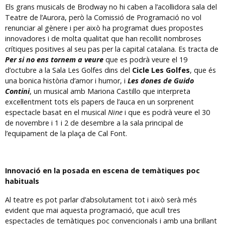
Els grans musicals de Brodway no hi caben a l’acollidora sala del
Teatre de l’Aurora, però la Comissió de Programació no vol
renunciar al gènere i per això ha programat dues propostes
innovadores i de molta qualitat que han recollit nombroses
crítiques positives al seu pas per la capital catalana. Es tracta de
Per si no ens tornem a veure
que es podrà veure el 19
d’octubre a la Sala Les Golfes dins del
Cicle Les Golfes
, que és
una bonica història d’amor i humor, i
Les dones de Guido
Contini
, un musical amb Mariona Castillo que interpreta
excel·lentment tots els papers de l’auca en un sorprenent
espectacle basat en el musical
Nine
i que es podrà veure el 30
de novembre i 1 i 2 de desembre a la sala principal de
l’equipament de la plaça de Cal Font.
Innovació en la posada en escena de temàtiques poc
habituals
Al teatre es pot parlar d’absolutament tot i això serà més
evident que mai aquesta programació, que acull tres
espectacles de temàtiques poc convencionals i amb una brillant