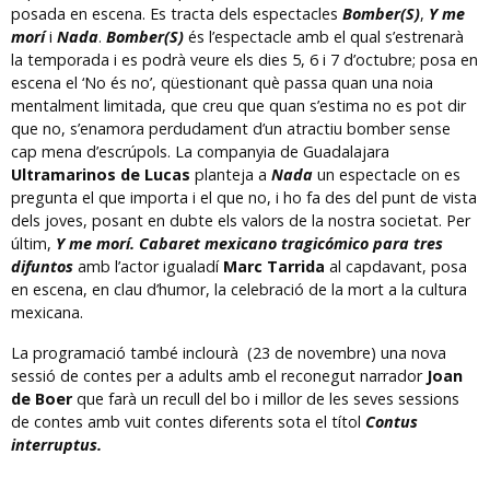
posada en escena. Es tracta dels espectacles
Bomber(S)
,
Y me
morí
i
Nada
.
Bomber(S)
és l’espectacle amb el qual s’estrenarà
la temporada i es podrà veure els dies 5, 6 i 7 d’octubre; posa en
escena el ‘No és no’, qüestionant què passa quan una noia
mentalment limitada, que creu que quan s’estima no es pot dir
que no, s’enamora perdudament d’un atractiu bomber sense
cap mena d’escrúpols. La companyia de Guadalajara
Ultramarinos de Lucas
planteja a
Nada
un espectacle on es
pregunta el que importa i el que no, i ho fa des del punt de vista
dels joves, posant en dubte els valors de la nostra societat. Per
últim,
Y me morí. Cabaret mexicano tragicómico para tres
difuntos
amb l’actor igualadí
Marc Tarrida
al capdavant, posa
en escena, en clau d’humor, la celebració de la mort a la cultura
mexicana.
La programació també inclourà (23 de novembre) una nova
sessió de contes per a adults amb el reconegut narrador
Joan
de Boer
que farà un recull del bo i millor de les seves sessions
de contes amb vuit contes diferents sota el títol
Contus
interruptus.