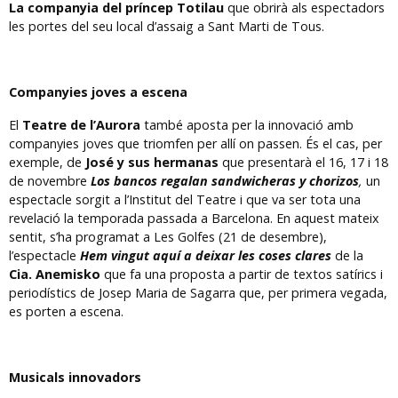
La companyia del príncep Totilau
que obrirà als espectadors
les portes del seu local d’assaig a Sant Marti de Tous.
Companyies joves a escena
El
Teatre de l’Aurora
també aposta per la innovació amb
companyies joves que triomfen per allí on passen. És el cas, per
exemple, de
José y sus hermanas
que presentarà el 16, 17 i 18
de novembre
Los bancos regalan sandwicheras y chorizos
,
un
espectacle sorgit a l’Institut del Teatre i que va ser tota una
revelació la temporada passada a Barcelona. En aquest mateix
sentit, s’ha programat a Les Golfes (21 de desembre),
l’espectacle
Hem vingut aquí a deixar les coses clares
de la
Cia. Anemisko
que fa una proposta a partir de textos satírics i
periodístics de Josep Maria de Sagarra que, per primera vegada,
es porten a escena.
Musicals innovadors