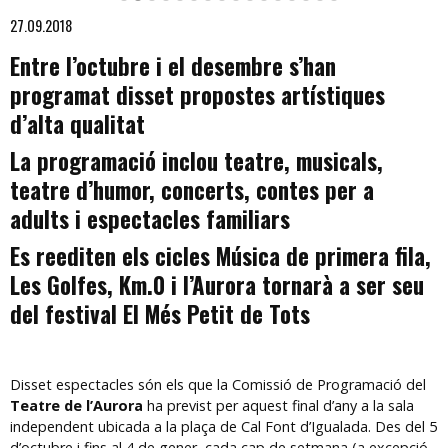
Diapositiva 2 de 16: Veus que no veus
27.09.2018
Entre l’octubre i el desembre s’han
programat disset propostes artístiques
d’alta qualitat
La programació inclou teatre, musicals,
teatre d’humor, concerts, contes per a
adults i espectacles familiars
Es reediten els cicles Música de primera fila,
Les Golfes, Km.0 i l’Aurora tornarà a ser seu
del festival El Més Petit de Tots
Disset espectacles són els que la Comissió de Programació del
Teatre de l’Aurora
ha previst per aquest final d’any a la sala
independent ubicada a la plaça de Cal Font d’Igualada. Des del 5
d’octubre i fins al 4 de gener, cada cap de setmana (a excepció