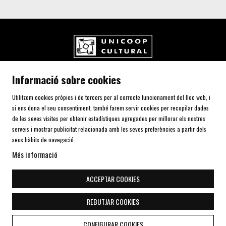
UNICOOP CULTURAL SCCL
Informació sobre cookies
Carrer de l'Aurora, 80 (Plaça de Cal Font)
08700 IGUALADA (Barcelona)
Utilitzem cookies pròpies i de tercers per al correcte funcionament del lloc web, i
Telf. 93 805 00 75
si ens dona el seu consentiment, també farem servir cookies per recopilar dades
de les seves visites per obtenir estadístiques agregades per millorar els nostres
serveis i mostrar publicitat relacionada amb les seves preferències a partir dels
AVÍS LEGAL I POLÍTICA DE PRIVACITAT
seus hàbits de navegació.
ÚS DE COOKIES
Més informació
SITEMAP
DECLARACIÓ D'ACCESSIBILITAT
ACCEPTAR COOKIES
CONTACTE
REBUTJAR COOKIES
Link a instagram
Link a youtube
Link a twitter
Link a facebook
Link a telegra
CONFIGURAR COOKIES