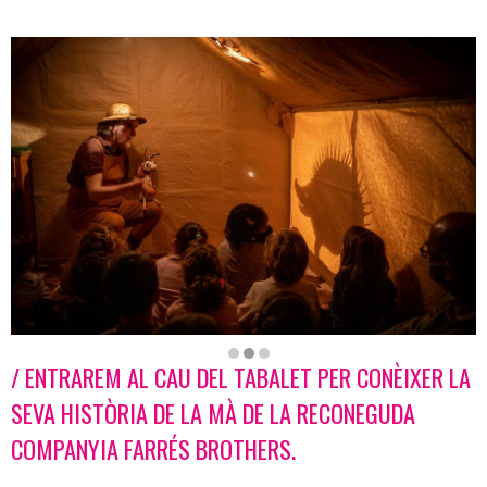
/ ENTRAREM AL CAU DEL TABALET PER CONÈIXER LA
Diapositiva 2 de 3: El cau del Tabalet
SEVA HISTÒRIA DE LA MÀ DE LA RECONEGUDA
COMPANYIA FARRÉS BROTHERS.