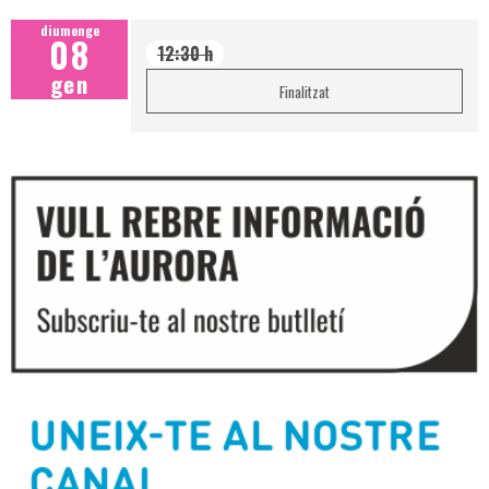
diumenge
08
12:30 h
gen
Finalitzat