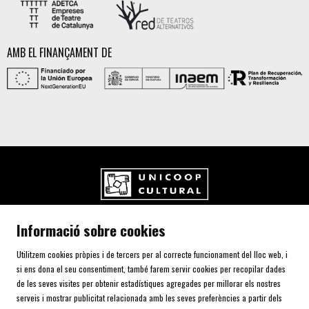
AMB EL FINANÇAMENT DE
UNICOOP CULTURAL SCCL
Informació sobre cookies
Carrer de l'Aurora, 80 (Plaça de Cal Font)
08700 IGUALADA (Barcelona)
Utilitzem cookies pròpies i de tercers per al correcte funcionament del lloc web, i
Telf. 93 805 00 75
si ens dona el seu consentiment, també farem servir cookies per recopilar dades
de les seves visites per obtenir estadístiques agregades per millorar els nostres
serveis i mostrar publicitat relacionada amb les seves preferències a partir dels