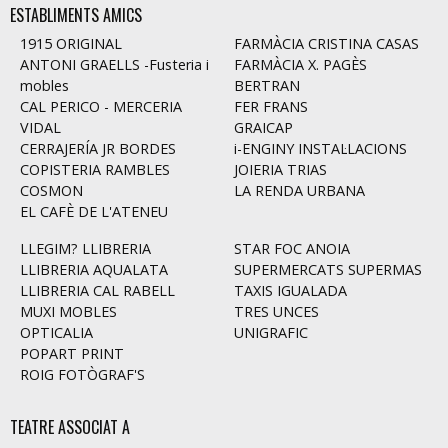
ESTABLIMENTS AMICS
1915 ORIGINAL
FARMÀCIA CRISTINA CASAS
ANTONI GRAELLS -Fusteria i
FARMÀCIA X. PAGÈS
mobles
BERTRAN
CAL PERICO - MERCERIA
FER FRANS
VIDAL
GRAICAP
CERRAJERÍA JR BORDES
i-ENGINY INSTAL·LACIONS
COPISTERIA RAMBLES
JOIERIA TRIAS
COSMON
LA RENDA URBANA
EL CAFÈ DE L'ATENEU
LLEGIM? LLIBRERIA
STAR FOC ANOIA
LLIBRERIA AQUALATA
SUPERMERCATS SUPERMAS
LLIBRERIA CAL RABELL
TAXIS IGUALADA
MUXI MOBLES
TRES UNCES
OPTICALIA
UNIGRAFIC
POPART PRINT
ROIG FOTÒGRAF'S
TEATRE ASSOCIAT A