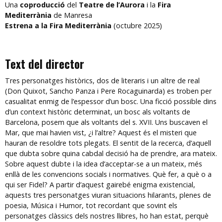
Una
coproducció
del
Teatre de l’Aurora
i la
Fira
Mediterrània
de Manresa
Estrena a la Fira Mediterrània
(octubre 2025)
Text del director
Tres personatges històrics, dos de literaris i un altre de real
(Don Quixot, Sancho Panza i Pere Rocaguinarda) es troben per
casualitat enmig de l’espessor d’un bosc. Una ficció possible dins
d’un context històric determinat, un bosc als voltants de
Barcelona, posem que als voltants del s. XVII. Uns buscaven el
Mar, que mai havien vist, ¿i l’altre? Aquest és el misteri que
hauran de resoldre tots plegats. El sentit de la recerca, d’aquell
que dubta sobre quina cabdal decisió ha de prendre, ara mateix.
Sobre aquest dubte i la idea d’acceptar-se a un mateix, més
enllà de les convencions socials i normatives. Què fer, a què o a
qui ser Fidel? A partir d’aquest gairebé enigma existencial,
aquests tres personatges viuran situacions hilarants, plenes de
poesia, Música i Humor, tot recordant que sovint els
personatges clàssics dels nostres llibres, ho han estat, perquè