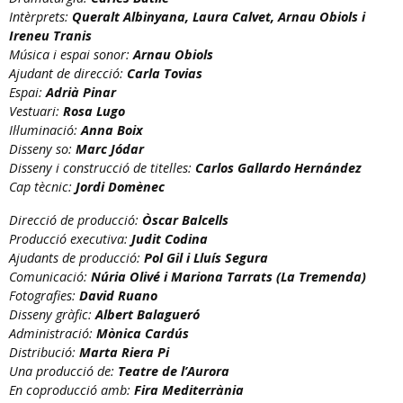
Intèrprets:
Queralt Albinyana, Laura Calvet, Arnau Obiols i
Ireneu Tranis
Música i espai sonor:
Arnau Obiols
Ajudant de direcció:
Carla Tovias
Espai:
Adrià Pinar
Vestuari:
Rosa Lugo
Il·luminació:
Anna Boix
Disseny so:
Marc Jódar
Disseny i construcció de titelles:
Carlos Gallardo Hernández
Cap tècnic:
Jordi Domènec
Direcció de producció:
Òscar Balcells
Producció executiva:
Judit Codina
Ajudants de producció:
Pol Gil i Lluís Segura
Comunicació:
Núria Olivé i Mariona Tarrats (La Tremenda)
Fotografies:
David Ruano
Disseny gràfic:
Albert Balagueró
Administració:
Mònica Cardús
Distribució:
Marta Riera Pi
Una producció de:
Teatre de l’Aurora
En coproducció amb:
Fira Mediterrània