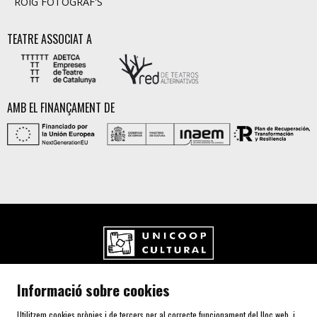
ROIG FOTÒGRAF'S
TEATRE ASSOCIAT A
AMB EL FINANÇAMENT DE
UNICOOP CULTURAL SCCL
Informació sobre cookies
Carrer de l'Aurora, 80 (Plaça de Cal Font)
08700 IGUALADA (Barcelona)
Utilitzem cookies pròpies i de tercers per al correcte funcionament del lloc web, i