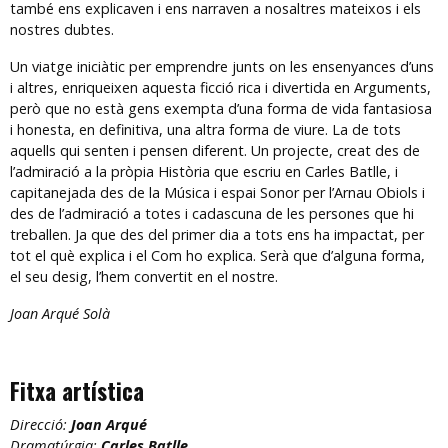
també ens explicaven i ens narraven a nosaltres mateixos i els
nostres dubtes.
Un viatge iniciàtic per emprendre junts on les ensenyances d’uns
i altres, enriqueixen aquesta ficció rica i divertida en Arguments,
però que no està gens exempta d’una forma de vida fantasiosa
i honesta, en definitiva, una altra forma de viure. La de tots
aquells qui senten i pensen diferent. Un projecte, creat des de
l’admiració a la pròpia Història que escriu en Carles Batlle, i
capitanejada des de la Música i espai Sonor per l’Arnau Obiols i
des de l’admiració a totes i cadascuna de les persones que hi
treballen. Ja que des del primer dia a tots ens ha impactat, per
tot el què explica i el Com ho explica. Serà que d’alguna forma,
el seu desig, l’hem convertit en el nostre.
Joan Arqué Solà
Fitxa artística
Direcció:
Joan Arqué
Dramatúrgia:
Carles Batlle