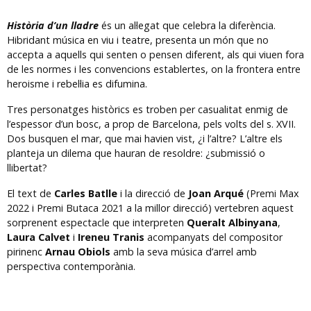
Història d’un lladre
és un al·legat que celebra la diferència.
Hibridant música en viu i teatre, presenta un món que no
accepta a aquells qui senten o pensen diferent, als qui viuen fora
de les normes i les convencions establertes, on la frontera entre
heroisme i rebel·lia es difumina.
Tres personatges històrics es troben per casualitat enmig de
l’espessor d’un bosc, a prop de Barcelona, pels volts del s. XVII.
Dos busquen el mar, que mai havien vist, ¿i l’altre? L’altre els
planteja un dilema que hauran de resoldre: ¿submissió o
llibertat?
El text de
Carles Batlle
i la direcció de
Joan Arqué
(Premi Max
2022 i Premi Butaca 2021 a la millor direcció) vertebren aquest
sorprenent espectacle que interpreten
Queralt Albinyana
,
Laura Calvet
i
Ireneu Tranis
acompanyats del compositor
pirinenc
Arnau Obiols
amb la seva música d’arrel amb
perspectiva contemporània.