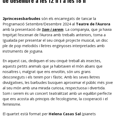
de desembre a les 12 h i a les 18 h
2princesesbarbudes
són els encarregats de tancar la
Programació Setembre/Desembre 2024 al
Teatre de l’Aurora
amb la presentació de
Som i serem
. La companyia, que ja havia
trepitjat l’escenari de l’Aurora amb treballs anteriors, torna a
Igualada per presentar el seu cinquè projecte musical, un disc
ple de pop melodiós i lletres enginyoses interpretades amb
instruments de joguina.
En aquest cas, dediquen el seu cinquè treball als insectes,
aquests petits animals que ja habitaven el món abans que
nosaltres i, malgrat que ens envoltin, són uns grans
desconeguts i els tenim por i fàstic. Amb les seves lletres
divulgatives, les barbudes busquen aproximar el públic més jove
al seu món amb una mirada curiosa, respectuosa i divertida.
Som i serem és un concert teatralitzat amb un equilibri perfecte
que ens acosta als principis de l’ecologisme, la cooperació i el
feminisme.
El quartet està format per
Helena Casas Sal
(pianets