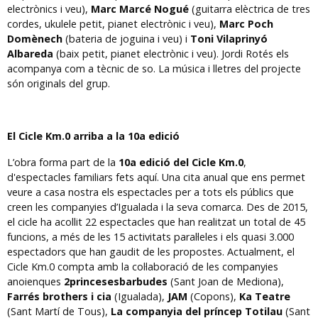
electrònics i veu),
Marc Marcé Nogué
(guitarra elèctrica de tres
cordes, ukulele petit, pianet electrònic i veu),
Marc Poch
Domènech
(bateria de joguina i veu) i
Toni Vilaprinyó
Albareda
(baix petit, pianet electrònic i veu). Jordi Rotés els
acompanya com a tècnic de so. La música i lletres del projecte
són originals del grup.
El Cicle Km.0 arriba a la 10a edició
L’obra forma part de la
10a edició del Cicle Km.0
,
d'espectacles familiars fets aquí. Una cita anual que ens permet
veure a casa nostra els espectacles per a tots els públics que
creen les companyies d’Igualada i la seva comarca. Des de 2015,
el cicle ha acollit 22 espectacles que han realitzat un total de 45
funcions, a més de les 15 activitats paral·leles i els quasi 3.000
espectadors que han gaudit de les propostes. Actualment, el
Cicle Km.0 compta amb la col·laboració de les companyies
anoienques
2princesesbarbudes
(Sant Joan de Mediona),
Farrés brothers i cia
(Igualada),
JAM
(Copons),
Ka Teatre
(Sant Martí de Tous),
La companyia del príncep Totilau
(Sant