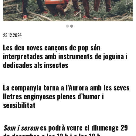
Diapositiva 2 de 2: Som i serem | © Jordi Vila · Els quatre integrants 
23.12.2024
Les deu noves cançons de pop són
interpretades amb instruments de joguina i
dedicades als insectes
La companyia torna a l’Aurora amb les seves
lletres enginyoses plenes d’humor i
sensibilitat
Som i serem
es podrà veure el diumenge 29