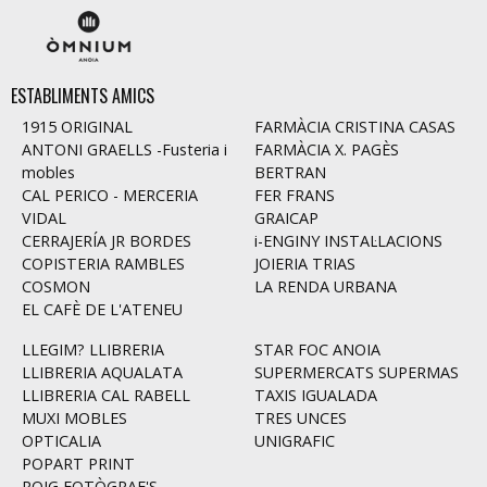
ESTABLIMENTS AMICS
1915 ORIGINAL
FARMÀCIA CRISTINA CASAS
ANTONI GRAELLS -Fusteria i
FARMÀCIA X. PAGÈS
mobles
BERTRAN
CAL PERICO - MERCERIA
FER FRANS
VIDAL
GRAICAP
CERRAJERÍA JR BORDES
i-ENGINY INSTAL·LACIONS
COPISTERIA RAMBLES
JOIERIA TRIAS
COSMON
LA RENDA URBANA
EL CAFÈ DE L'ATENEU
LLEGIM? LLIBRERIA
STAR FOC ANOIA
LLIBRERIA AQUALATA
SUPERMERCATS SUPERMAS
LLIBRERIA CAL RABELL
TAXIS IGUALADA
MUXI MOBLES
TRES UNCES
OPTICALIA
UNIGRAFIC
POPART PRINT
ROIG FOTÒGRAF'S