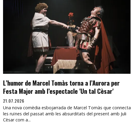
L’humor de Marcel Tomàs torna a l’Aurora per
Festa Major amb l’espectacle 'Un tal Cèsar'
21.07.2026
Una nova comèdia esbojarrada de Marcel Tomàs que connecta
les ruïnes del passat amb les absurditats del present amb Juli
Cèsar com a...