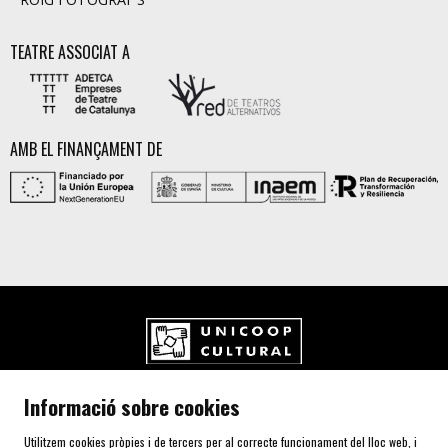
TEATRE ASSOCIAT A
AMB EL FINANÇAMENT DE
UNICOOP CULTURAL SCCL
Informació sobre cookies
Carrer de l'Aurora, 80 (Plaça de Cal Font)
08700 IGUALADA (Barcelona)
Utilitzem cookies pròpies i de tercers per al correcte funcionament del lloc web, i
Telf. 93 805 00 75