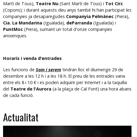
Martí de Tous),
Teatre Nu
(Sant Martí de Tous) i
Tot Circ
(Copons); i durant aquests deu anys també hi han participat les
companyies ja desaparegudes
Companyia Pelmànec
(Piera),
Cia. La Mandarina
(Igualada),
deParranda
(Igualada) i
PuntMoc
(Piera), sumant un total d'onze companyies
anoienques.
Horaris i venda d’entrades
Les funcions de
Som i serem
tindran lloc el diumenge 29 de
desembre a les 12 h i a les 18 h. El preu de les entrades varia
entre els 8 i 10 € i es poden adquirir per Internet i a la taquilla
del
Teatre de l'Aurora
(a la plaça de Cal Font) una hora abans
de cada funció.
Actualitat