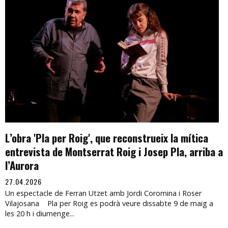
L’obra 'Pla per Roig', que reconstrueix la mítica
entrevista de Montserrat Roig i Josep Pla, arriba a
l’Aurora
27.04.2026
Un espectacle de Ferran Utzet amb Jordi Coromina i Roser
Vilajosana Pla per Roig es podrà veure dissabte 9 de maig a
les 20 h i diumenge...