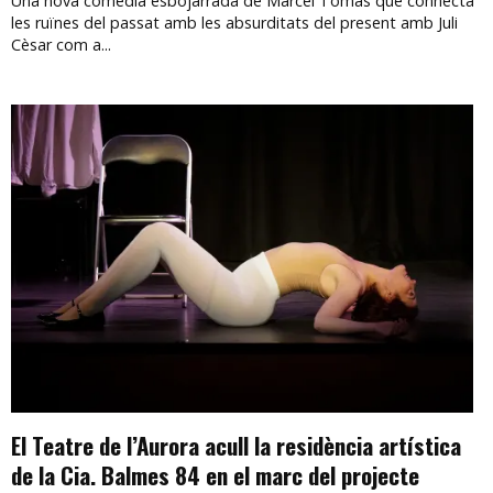
Una nova comèdia esbojarrada de Marcel Tomàs que connecta
les ruïnes del passat amb les absurditats del present amb Juli
Cèsar com a...
El Teatre de l’Aurora acull la residència artística
de la Cia. Balmes 84 en el marc del projecte