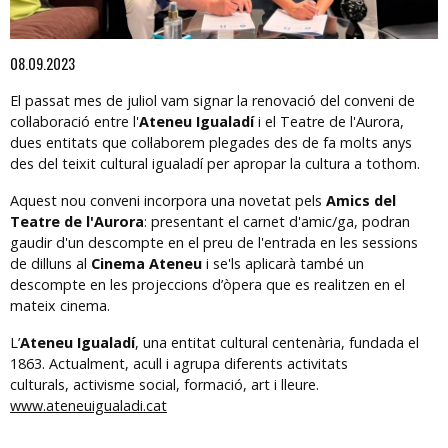
Diapositiva 1 de 1
08.09.2023
El passat mes de juliol vam signar la renovació del conveni de
col·laboració entre l'
Ateneu Igualadí
i el Teatre de l'Aurora,
dues entitats que col·laborem plegades des de fa molts anys
des del teixit cultural igualadí per apropar la cultura a tothom.
Aquest nou conveni incorpora una novetat pels
Amics del
Teatre de l'Aurora
: presentant el carnet d'amic/ga, podran
gaudir d'un descompte en el preu de l'entrada en les sessions
de dilluns al
Cinema Ateneu
i se'ls aplicarà també un
descompte en les projeccions d’òpera que es realitzen en el
mateix cinema.
L’
Ateneu Igualadí
, una entitat cultural centenària, fundada el
1863. Actualment, acull i agrupa diferents activitats
culturals, activisme social, formació, art i lleure.
www.ateneuigualadi.cat