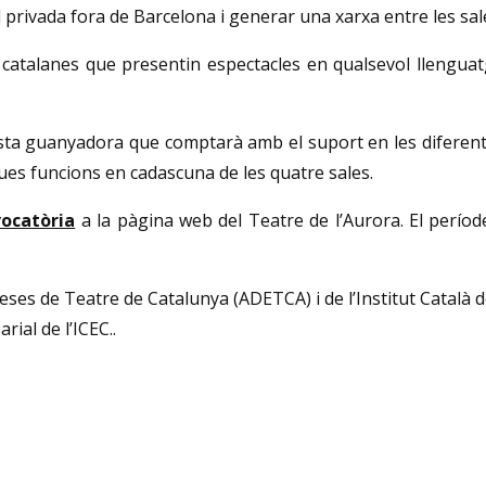
ral privada fora de Barcelona i generar una xarxa entre les sale
atalanes que presentin espectacles en qualsevol llenguatge
sta guanyadora que comptarà amb el suport en les diferents 
 dues funcions en cadascuna de les quatre sales.
vocatòria
a la pàgina web del Teatre de l’Aurora. El perí
ses de Teatre de Catalunya (ADETCA) i de l’Institut Català de
ial de l’ICEC..