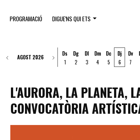
PROGRAMACIÓ
DIGUE'NS QUI ETS
Ds
Dg
Dl
Dm
Dc
Dj
Dv
AGOST 2026
1
2
3
4
5
6
7
L'AURORA, LA PLANETA, 
CONVOCATÒRIA ARTÍSTICA
programacio