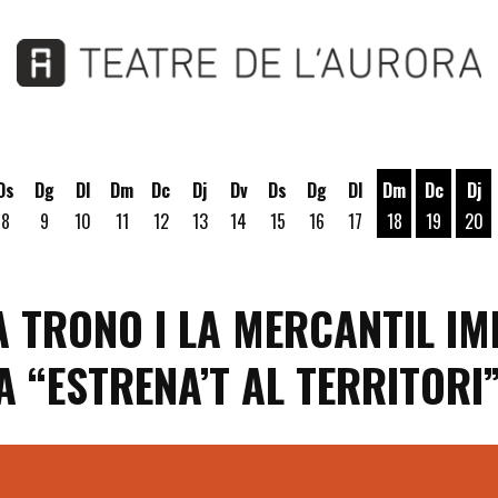
Ds
Dg
Dl
Dm
Dc
Dj
Dv
Ds
Dg
Dl
Dm
Dc
Dj
8
9
10
11
12
13
14
15
16
17
18
19
20
Dimarts 18 d'a
Dimecres
Dij
LA TRONO I LA MERCANTIL I
 “ESTRENA’T AL TERRITORI