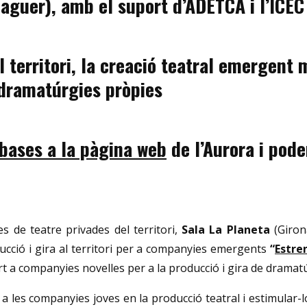
laguer), amb el suport d’ADETCA i l’ICEC
l territori, la creació teatral emergent
e dramatúrgies pròpies
 bases a la pàgina web
de l’Aurora i pode
s de teatre privades del territori,
Sala La Planeta
(Giron
ucció i gira al territori per a companyies emergents
“
Estren
ort a companyies novelles per a la producció i gira de dramat
 les companyies joves en la producció teatral i estimular-los