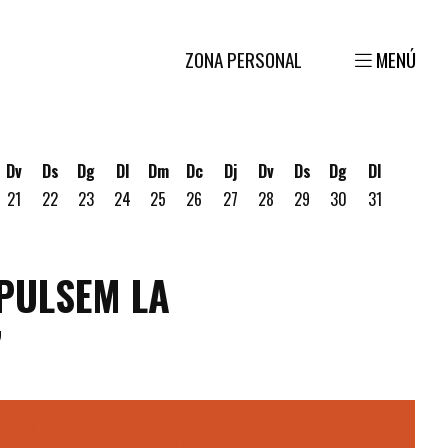
ZONA PERSONAL
MENÚ
Dv
Ds
Dg
Dl
Dm
Dc
Dj
Dv
Ds
Dg
Dl
21
22
23
24
25
26
27
28
29
30
31
gost
 19 d'agost
ous 20 d'agost
MPULSEM LA
”