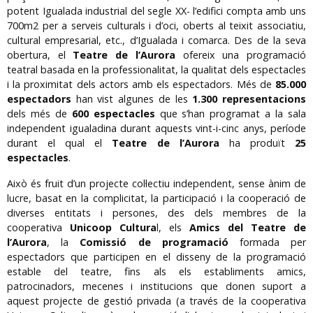
potent Igualada industrial del segle XX- l’edifici compta amb uns
700m2 per a serveis culturals i d’oci, oberts al teixit associatiu,
cultural empresarial, etc., d’Igualada i comarca. Des de la seva
obertura, el
Teatre de l’Aurora
ofereix una programació
teatral basada en la professionalitat, la qualitat dels espectacles
i la proximitat dels actors amb els espectadors. Més de
85.000
espectadors
han vist algunes de les
1.300 representacions
dels més de
600 espectacles
que s’han programat a la sala
independent igualadina durant aquests vint-i-cinc anys, període
durant el qual el
Teatre de l’Aurora
ha produït
25
espectacles
.
Això és fruit d’un projecte col·lectiu independent, sense ànim de
lucre, basat en la complicitat, la participació i la cooperació de
diverses entitats i persones, des dels membres de la
cooperativa
Unicoop Cultura
l, els
Amics del Teatre de
l’Aurora
, la
Comissió de programació
formada per
espectadors que participen en el disseny de la programació
estable del teatre, fins als els establiments amics,
patrocinadors, mecenes i institucions que donen suport a
aquest projecte de gestió privada (a través de la cooperativa