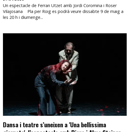
Un espectacle de Ferran Utzet amb Jordi Coromina i Roser
Vilajosana Pla per Roig es podrà veure dissabte 9 de maig a
les 20 h i diumenge...
Dansa i teatre s’uneixen a 'Una bellissima