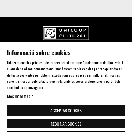
UNICOOP CULTURAL SCCL
Informació sobre cookies
Carrer de l'Aurora, 80 (Plaça de Cal Font)
08700 IGUALADA (Barcelona)
Utilitzem cookies pròpies i de tercers per al correcte funcionament del lloc web, i
Telf. 93 805 00 75
si ens dona el seu consentiment, també farem servir cookies per recopilar dades
de les seves visites per obtenir estadístiques agregades per millorar els nostres
serveis i mostrar publicitat relacionada amb les seves preferències a partir dels
AVÍS LEGAL I POLÍTICA DE PRIVACITAT
seus hàbits de navegació.
ÚS DE COOKIES
Més informació
SITEMAP
DECLARACIÓ D'ACCESSIBILITAT
ACCEPTAR COOKIES
CONTACTE
REBUTJAR COOKIES
Link a instagram
Link a youtube
Link a twitter
Link a facebook
Link a telegra