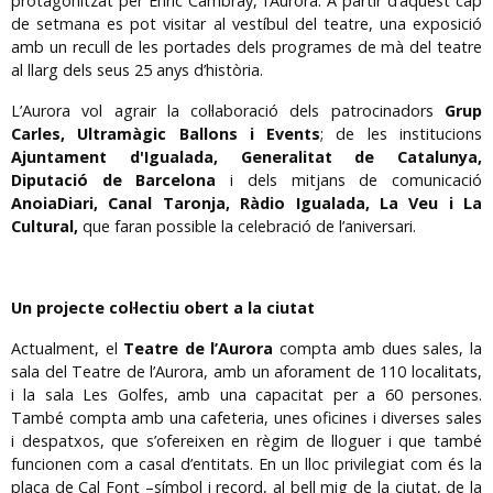
protagonitzat per Enric Cambray, l’Aurora. A partir d’aquest cap
de setmana es pot visitar al vestíbul del teatre, una exposició
amb un recull de les portades dels programes de mà del teatre
al llarg dels seus 25 anys d’història.
L’Aurora vol agrair la col·laboració dels patrocinadors
Grup
Carles, Ultramàgic Ballons i Events
; de les institucions
Ajuntament d'Igualada, Generalitat de Catalunya,
Diputació de Barcelona
i dels mitjans de comunicació
AnoiaDiari, Canal Taronja, Ràdio Igualada, La Veu i La
Cultural,
que faran possible la celebració de l’aniversari.
Un projecte col·lectiu obert a la ciutat
Actualment, el
Teatre de l’Aurora
compta amb dues sales, la
sala del Teatre de l’Aurora, amb un aforament de 110 localitats,
i la sala Les Golfes, amb una capacitat per a 60 persones.
També compta amb una cafeteria, unes oficines i diverses sales
i despatxos, que s’ofereixen en règim de lloguer i que també
funcionen com a casal d’entitats. En un lloc privilegiat com és la
plaça de Cal Font –símbol i record, al bell mig de la ciutat, de la