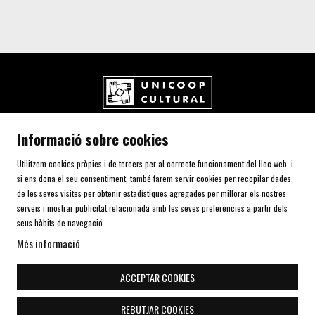
UNICOOP CULTURAL SCCL
Informació sobre cookies
Carrer de l'Aurora, 80 (Plaça de Cal Font)
08700 IGUALADA (Barcelona)
Utilitzem cookies pròpies i de tercers per al correcte funcionament del lloc web, i
Telf. 93 805 00 75
si ens dona el seu consentiment, també farem servir cookies per recopilar dades
de les seves visites per obtenir estadístiques agregades per millorar els nostres
serveis i mostrar publicitat relacionada amb les seves preferències a partir dels
AVÍS LEGAL I POLÍTICA DE PRIVACITAT
seus hàbits de navegació.
ÚS DE COOKIES
Més informació
SITEMAP
DECLARACIÓ D'ACCESSIBILITAT
ACCEPTAR COOKIES
CONTACTE
REBUTJAR COOKIES