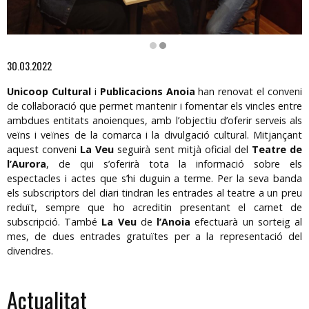
Diapositiva 1 de 2
30.03.2022
Unicoop Cultural
i
Publicacions Anoia
han renovat el conveni
de col·laboració que permet mantenir i fomentar els vincles entre
ambdues entitats anoienques, amb l’objectiu d’oferir serveis als
veïns i veïnes de la comarca i la divulgació cultural. Mitjançant
aquest conveni
La Veu
seguirà sent mitjà oficial del
Teatre de
l’Aurora
, de qui s’oferirà tota la informació sobre els
espectacles i actes que s’hi duguin a terme. Per la seva banda
els subscriptors del diari tindran les entrades al teatre a un preu
reduït, sempre que ho acreditin presentant el carnet de
subscripció. També
La Veu
de
l’Anoia
efectuarà un sorteig al
mes, de dues entrades gratuïtes per a la representació del
divendres.
Actualitat