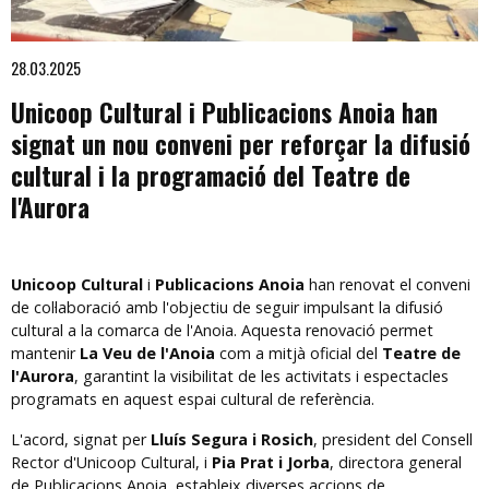
Diapositiva 1 de 1
28.03.2025
Unicoop Cultural i Publicacions Anoia han 
signat un nou conveni per reforçar la difusió 
cultural i la programació del Teatre de 
l'Aurora
Unicoop Cultural
 i 
Publicacions Anoia
 han renovat el conveni 
de col·laboració amb l'objectiu de seguir impulsant la difusió 
cultural a la comarca de l'Anoia. Aquesta renovació permet 
mantenir 
La Veu de l'Anoia 
com a mitjà oficial del 
Teatre de 
l'Aurora
, garantint la visibilitat de les activitats i espectacles 
programats en aquest espai cultural de referència.
L'acord, signat per 
Lluís Segura i Rosich
, president del Consell 
Rector d'Unicoop Cultural, i 
Pia Prat i Jorba
, directora general 
de Publicacions Anoia, estableix diverses accions de 