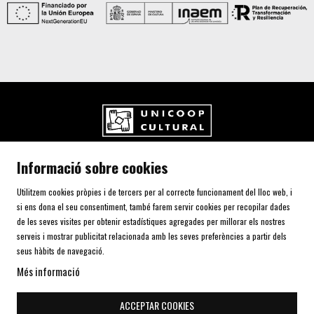
UNICOOP CULTURAL SCCL
Informació sobre cookies
Carrer de l'Aurora, 80 (Plaça de Cal Font)
08700 IGUALADA (Barcelona)
Utilitzem cookies pròpies i de tercers per al correcte funcionament del lloc web, i
Telf. 93 805 00 75
si ens dona el seu consentiment, també farem servir cookies per recopilar dades
de les seves visites per obtenir estadístiques agregades per millorar els nostres
serveis i mostrar publicitat relacionada amb les seves preferències a partir dels
AVÍS LEGAL I POLÍTICA DE PRIVACITAT
seus hàbits de navegació.
ÚS DE COOKIES
Més informació
SITEMAP
DECLARACIÓ D'ACCESSIBILITAT
ACCEPTAR COOKIES