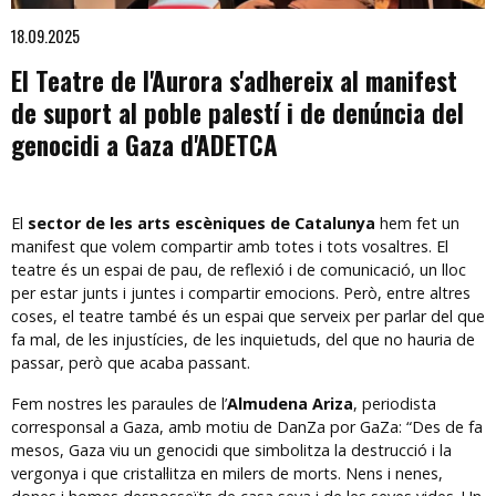
Diapositiva 1 de 1
18.09.2025
El Teatre de l'Aurora s'adhereix al manifest
de suport al poble palestí i de denúncia del
genocidi a Gaza d'ADETCA
El
 sector de les arts escèniques de Catalunya
 hem fet un 
manifest que volem compartir amb totes i tots vosaltres. El 
teatre és un espai de pau, de reflexió i de comunicació, un lloc 
per estar junts i juntes i compartir emocions. Però, entre altres 
coses, el teatre també és un espai que serveix per parlar del que 
fa mal, de les injustícies, de les inquietuds, del que no hauria de 
passar, però que acaba passant. 
Fem nostres les paraules de l’
Almudena Ariza
, periodista 
corresponsal a Gaza, amb motiu de DanZa por GaZa: “Des de fa 
mesos, Gaza viu un genocidi que simbolitza la destrucció i la 
vergonya i que cristal·litza en milers de morts. Nens i nenes, 