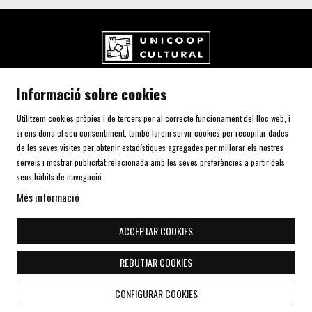
UNICOOP CULTURAL SCCL
Informació sobre cookies
Carrer de l'Aurora, 80 (Plaça de Cal Font)
08700 IGUALADA (Barcelona)
Utilitzem cookies pròpies i de tercers per al correcte funcionament del lloc web, i
Telf. 93 805 00 75
si ens dona el seu consentiment, també farem servir cookies per recopilar dades
de les seves visites per obtenir estadístiques agregades per millorar els nostres
serveis i mostrar publicitat relacionada amb les seves preferències a partir dels
AVÍS LEGAL I POLÍTICA DE PRIVACITAT
seus hàbits de navegació.
ÚS DE COOKIES
Més informació
SITEMAP
DECLARACIÓ D'ACCESSIBILITAT
ACCEPTAR COOKIES
CONTACTE
REBUTJAR COOKIES
Link a instagram
Link a youtube
Link a twitter
Link a facebook
Link a telegra
CONFIGURAR COOKIES