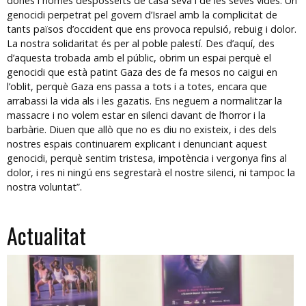
dones i homes desposseïts de 
casa seva i de les seves vides. Un 
genocidi perpetrat pel govern d’Israel amb la complicitat de 
tants països d’occident que ens provoca repulsió, rebuig i dolor. 
La nostra solidaritat és per al poble palestí. 
Des d’aquí, des 
d’aquesta trobada amb el públic, obrim un espai perquè el 
genocidi que està patint Gaza des de fa mesos no caigui en 
l’oblit, perquè Gaza ens passa a tots i a totes, encara que 
arrabassi la vida als i les gazatis. Ens neguem a normalitzar la 
massacre i no volem estar en silenci davant de l’horror i la 
barbàrie. 
Diuen que allò que no es diu no existeix, i des dels 
nostres espais continuarem explicant i denunciant aquest 
genocidi, perquè sentim tristesa, impotència i vergonya fins al 
dolor, i res ni ningú ens segrestarà el nostre silenci, ni tampoc la 
nostra voluntat”.
Actualitat