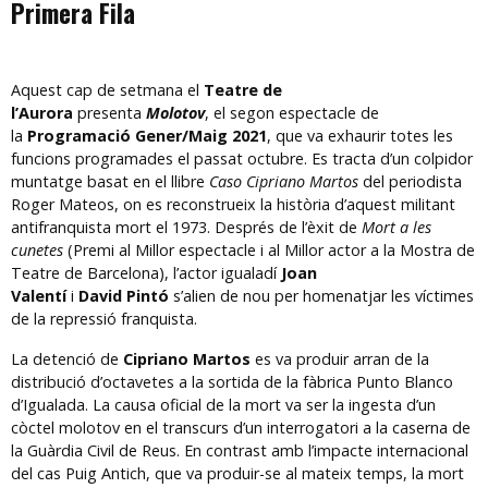
Primera Fila
Aquest cap de setmana el
Teatre de
l’Aurora
presenta
Molotov
, el segon espectacle de
la
Programació Gener/Maig 2021
, que va exhaurir totes les
funcions programades el passat octubre. Es tracta d’un colpidor
muntatge basat en el llibre
Caso Cipriano Martos
del periodista
Roger Mateos, on es reconstrueix la història d’aquest militant
antifranquista mort el 1973. Després de l’èxit de
Mort a les
cunetes
(Premi al Millor espectacle i al Millor actor a la Mostra de
Teatre de Barcelona), l’actor igualadí
Joan
Valentí
i
David Pintó
s’alien de nou per homenatjar les víctimes
de la repressió franquista.
La detenció de
Cipriano Martos
es va produir arran de la
distribució d’octavetes a la sortida de la fàbrica Punto Blanco
d’Igualada. La causa oficial de la mort va ser la ingesta d’un
còctel molotov en el transcurs d’un interrogatori a la caserna de
la Guàrdia Civil de Reus. En contrast amb l’impacte internacional
del cas Puig Antich, que va produir-se al mateix temps, la mort