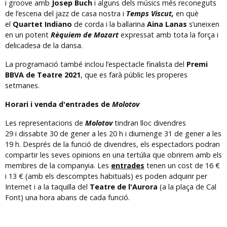
i groove amb
Josep Buch
i alguns dels músics més reconeguts
de l’escena del jazz de casa nostra i
Temps Viscut,
en què
el
Quartet Indiano
de corda i la ballarina
Aina Lanas
s’uneixen
en un potent
Rèquiem de Mozart
expressat amb tota la força i
delicadesa de la dansa.
La programació també inclou l’espectacle finalista del
Premi
BBVA de Teatre 2021
, que es farà públic les properes
setmanes.
Horari i venda d'entrades de
Molotov
Les representacions de
Molotov
tindran lloc divendres
29 i dissabte 30 de gener a les 20 h i diumenge 31 de gener a les
19 h. Després de la funció de divendres, els espectadors podran
compartir les seves opinions en una tertúlia que obrirem amb els
membres de la companyia. Les
entrades
tenen un cost de 16 €
i 13 € (amb els descomptes habituals) es poden adquirir per
Internet i a la taquilla del
Teatre de l'Aurora
(a la plaça de Cal
Font) una hora abans de cada funció.