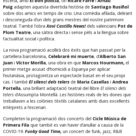
escena, amb
El bon policia
, on
Ricard Farré
i
Arnau
Puig
adapten aquesta divertida història de
Santiago Rusiñol
sobre dos amics en temps de crisi. Una comèdia afilada, delirant
i desconeguda d’un dels grans mestres del nostre patrimoni
teatral. També l’obra
Xavi Castillo News!
dels valencians
Pot de
Plom Teatre
, una sàtira directa i sense pèls a la llengua sobre
l’actualitat social i política.
La nova programació acollirà dos èxits que han passat per la
cartellera barcelonina,
Celebraré mi muerte
, d’
Alberto San
Juan
i
Víctor Morilla
, una obra en que
Marcos Hourmann,
el
primer metge acusat d’homicidi a Espanya per aplicar
l’eutanàsia, protagonitza un espectacle basat en el seu propi
cas. I també
El silenci dels telers
de
Maria Casellas
i
Andrea
Portella
, una brillant adaptació teatral del llibre
El silenci dels
telers
d’Assumpta Montellà. Les històries reals de les dones que
treballaven a les colònies tèxtils catalanes amb dues excel·lents
intèrprets a l’escenari.
Completen la programació dos concerts del
Cicle Música de
Primera Fila
que també es van haver d’anul·lar a causa de la
COVID-19.
Funky Good Time,
un concert de
funk, jazz, R&B