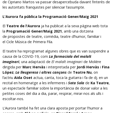
de Cipriano Martos va passar desapercebuda davant l’interès de
les autoritats franquistes per silenciar l’assumpte.
L'Aurora fa pública la Programació Gener/Maig 2021
El
Teatre de l'Aurora
ja ha publicat a la seva pàgina web tota
la
Programació Gener/Maig 2021
, amb una dotzena
de propostes de teatre, comèdia, teatre d’humor, familiar i
el Cicle Música de Primera Fila.
El teatre ha reprogramat algunes obres que es van suspendre a
causa de la COVID-19, com
La farmaciola del malalt
imaginari
, una adaptació de
El malalt imaginari
de Molière
dirigida per
Marc Hervàs
i interpretada per
Jordi Hervàs
i
Fina
López
;
La lleugeresa i altres cançons
de
Teatre Nu
, on
l’actriu
Aida Oset
actua, canta, toca la guitarra i fa de dj. en un
recital en homenatge a les infermeres i
Sota Sola
de
Ka Teatre
,
un espectacle familiar sobre la importància de donar valor a les
petites coses del dia a dia, parar, respirar, mirar-nos als ulls i
escoltar-nos.
L’Aurora també ha fet una clara aposta per portar l'humor a