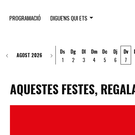
PROGRAMACIÓ
DIGUE'NS QUI ETS
Ds
Dg
Dl
Dm
Dc
Dj
Dv
AGOST 2026
1
2
3
4
5
6
7
AQUESTES FESTES, REGALA
programacio