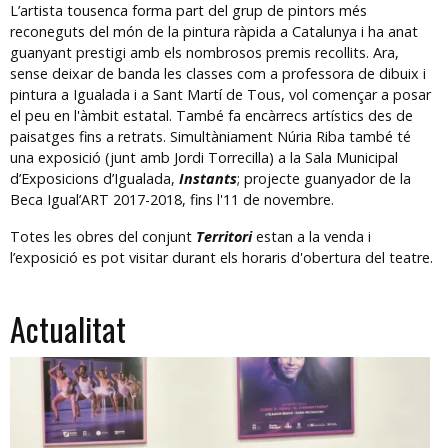
L’artista tousenca forma part del grup de pintors més
reconeguts del món de la pintura ràpida a Catalunya i ha anat
guanyant prestigi amb els nombrosos premis recollits. Ara,
sense deixar de banda les classes com a professora de dibuix i
pintura a Igualada i a Sant Martí de Tous, vol començar a posar
el peu en l'àmbit estatal. També fa encàrrecs artístics des de
paisatges fins a retrats. Simultàniament Núria Riba també té
una exposició (junt amb Jordi Torrecilla) a la Sala Municipal
d’Exposicions d’Igualada,
Instants
; projecte guanyador de la
Beca Igual’ART 2017-2018, fins l'11 de novembre.
Totes les obres del conjunt
Territori
estan a la venda i
l’exposició es pot visitar durant els horaris d'obertura del teatre.
Actualitat