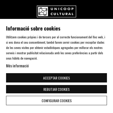
UNICOOP CULTURAL SCCL
Informació sobre cookies
Carrer de l'Aurora, 80 (Plaça de Cal Font)
08700 IGUALADA (Barcelona)
Utilitzem cookies pròpies i de tercers per al correcte funcionament del lloc web, i
Telf. 93 805 00 75
si ens dona el seu consentiment, també farem servir cookies per recopilar dades
de les seves visites per obtenir estadístiques agregades per millorar els nostres
serveis i mostrar publicitat relacionada amb les seves preferències a partir dels
AVÍS LEGAL I POLÍTICA DE PRIVACITAT
seus hàbits de navegació.
ÚS DE COOKIES
Més informació
SITEMAP
DECLARACIÓ D'ACCESSIBILITAT
ACCEPTAR COOKIES
CONTACTE
REBUTJAR COOKIES
Link a instagram
Link a youtube
Link a twitter
Link a facebook
Link a telegra
CONFIGURAR COOKIES