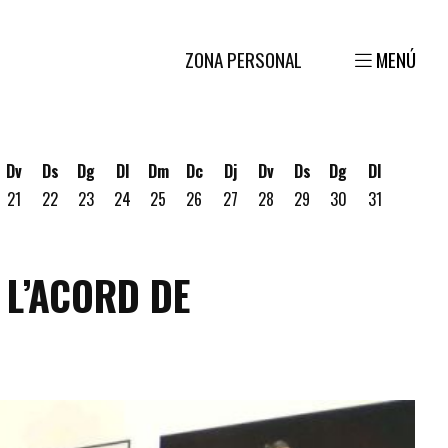
ZONA PERSONAL
MENÚ
Dv
Ds
Dg
Dl
Dm
Dc
Dj
Dv
Ds
Dg
Dl
21
22
23
24
25
26
27
28
29
30
31
gost
 19 d'agost
ous 20 d'agost
 L’ACORD DE