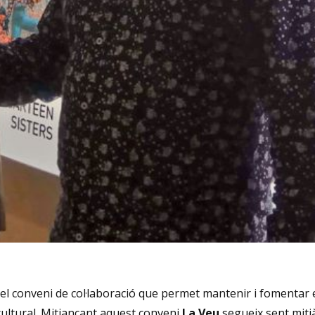
 conveni de col·laboració que permet mantenir i fomentar els
 cultural. Mitjançant aquest conveni
La Veu
segueix sent mitjà