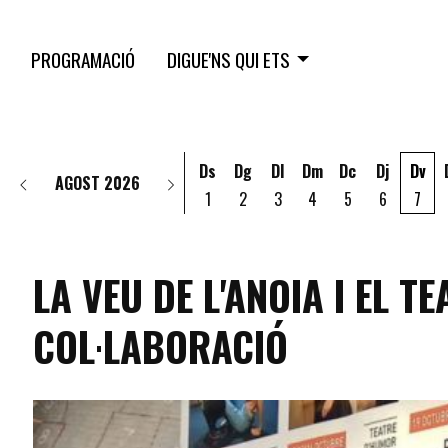
PROGRAMACIÓ
DIGUE'NS QUI ETS
Ds
Dg
Dl
Dm
Dc
Dj
Dv
AGOST 2026
1
2
3
4
5
6
7
LA VEU DE L'ANOIA I EL 
COL·LABORACIÓ
general