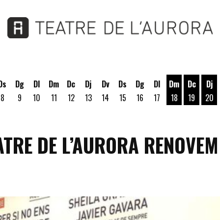
Ds
Dg
Dl
Dm
Dc
Dj
Dv
Ds
Dg
Dl
Dm
Dc
Dj
8
9
10
11
12
13
14
15
16
17
18
19
20
Dimarts 18 d'a
Dimecres
Dij
TEATRE DE L’AURORA RENOVEM