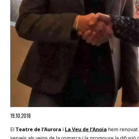
Diapositiva 1 de 1
19.10.2018
El
Teatre de l’Aurora
i
La Veu de l’Anoia
hem renovat el
serveis als veïns de la comarca i la promoure la difusió