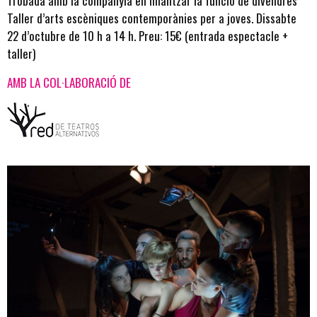
Trobada amb la companyia en finalitzar la funció de divendres
Taller d’arts escèniques contemporànies per a joves
. Dissabte
22 d’octubre de 10 h a 14 h. Preu: 15€ (entrada espectacle +
taller)
AMB LA COL·LABORACIÓ DE