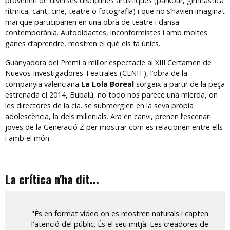
provenen de diverses disciplines artístiques (parkour, gimnàstica
rítmica, cant, cine, teatre o fotografia) i que no s’havien imaginat
mai que participarien en una obra de teatre i dansa
contemporània. Autodidactes, inconformistes i amb moltes
ganes d’aprendre, mostren el què els fa únics.
Guanyadora del Premi a millor espectacle al XIII Certamen de
Nuevos Investigadores Teatrales (CENIT), l’obra de la
companyia valenciana
La Lola Boreal
sorgeix a partir de la peça
estrenada el 2014, Bubalú, no todo nos parece una mierda, on
les directores de la cia. se submergien en la seva pròpia
adolescència, la dels millenials. Ara en canvi, prenen l’escenari
joves de la Generació Z per mostrar com es relacionen entre ells
i amb el món.
La crítica n'ha dit...
"És en format vídeo on es mostren naturals i capten
l'atenció del públic. És el seu mitjà. Les creadores de