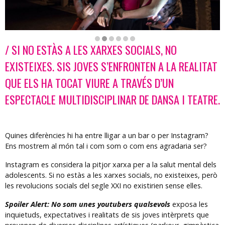
/ SI NO ESTÀS A LES XARXES SOCIALS, NO
Diapositiva 2 de 6: Spoiler Alert
EXISTEIXES. SIS JOVES S’ENFRONTEN A LA REALITAT
QUE ELS HA TOCAT VIURE A TRAVÉS D’UN
ESPECTACLE MULTIDISCIPLINAR DE DANSA I TEATRE.
Quines diferències hi ha entre lligar a un bar o per Instagram?
Ens mostrem al món tal i com som o com ens agradaria ser?
Instagram es considera la pitjor xarxa per a la salut mental dels
adolescents. Si no estàs a les xarxes socials, no existeixes, però
les revolucions socials del segle XXI no existirien sense elles.
Spoiler Alert: No som unes youtubers qualsevols
exposa les
inquietuds, expectatives i realitats de sis joves intèrprets que