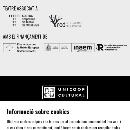
TEATRE ASSOCIAT A
AMB EL FINANÇAMENT DE
UNICOOP CULTURAL SCCL
Informació sobre cookies
Carrer de l'Aurora, 80 (Plaça de Cal Font)
08700 IGUALADA (Barcelona)
Utilitzem cookies pròpies i de tercers per al correcte funcionament del lloc web, i
Telf. 93 805 00 75
si ens dona el seu consentiment, també farem servir cookies per recopilar dades