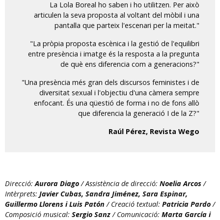
La Lola Boreal ho saben i ho utilitzen. Per això
articulen la seva proposta al voltant del mòbil i una
pantalla que parteix l'escenari per la meitat."
"La pròpia proposta escènica i la gestió de l'equilibri
entre presència i imatge és la resposta a la pregunta
de què ens diferencia com a generacions?"
"Una presència més gran dels discursos feministes i de
diversitat sexual i l'objectiu d'una càmera sempre
enfocant. És una qüestió de forma i no de fons allò
que diferencia la generació I de la Z?"
Raúl Pérez, Revista Wego
Direcció:
Aurora Diago
/ Assistència de direcció:
Noelia Arcos
/
Intèrprets:
Javier Cubas, Sandra Jiménez, Sara Espinar,
Guillermo Llorens i Luis Patón
/ Creació textual:
Patricia Pardo
/
Composició musical:
Sergio Sanz
/ Comunicació:
Marta García i