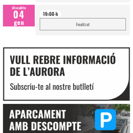
dissabte
04
19:00 h
gen
Finalitzat