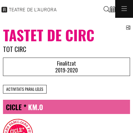
Cerca
C
TASTET DE CIRC
TOT CIRC
Finalitzat
2019-2020
ACTIVITATS PARAL·LELES
CICLE *
KM.0