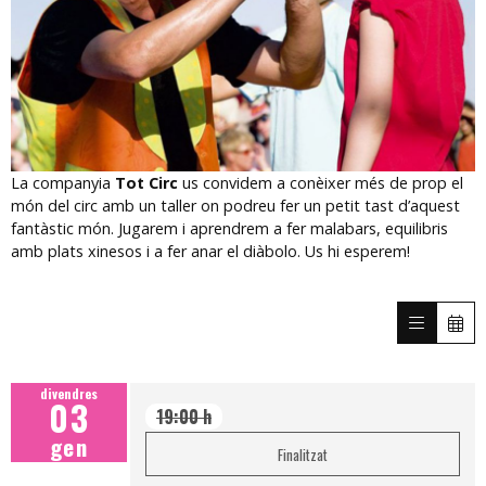
Diapositiva 1 de 1
La companyia
Tot Circ
us convidem a conèixer més de prop el
món del circ amb un taller on podreu fer un petit tast d’aquest
fantàstic món. Jugarem i aprendrem a fer malabars, equilibris
amb plats xinesos i a fer anar el diàbolo. Us hi esperem!
divendres
03
19:00 h
gen
Finalitzat