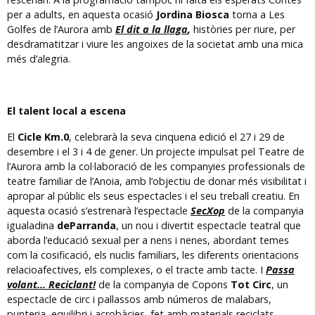
per a adults, en aquesta ocasió
Jordina Biosca
torna a Les
Golfes de l’Aurora amb
El dit a la llaga
,
històries per riure, per
desdramatitzar i viure les angoixes de la societat amb una mica
més d’alegria.
El talent local a escena
El
Cicle Km.0
, celebrarà la seva cinquena edició el 27 i 29 de
desembre i el 3 i 4 de gener. Un projecte impulsat pel Teatre de
l’Aurora amb la col·laboració de les companyies professionals de
teatre familiar de l’Anoia, amb l’objectiu de donar més visibilitat i
apropar al públic els seus espectacles i el seu treball creatiu. En
aquesta ocasió s’estrenarà l’espectacle
SecXop
de la companyia
igualadina
deParranda
, un nou i divertit espectacle teatral que
aborda l’educació sexual per a nens i nenes, abordant temes
com la cosificació, els nuclis familiars, les diferents orientacions
relacioafectives, els complexes, o el tracte amb tacte. I
Passa
volant... Reciclant!
de la companyia de Copons
Tot Circ
, un
espectacle de circ i pallassos amb números de malabars,
punteria, equilibri i acrobàcies, fet amb materials reciclats.