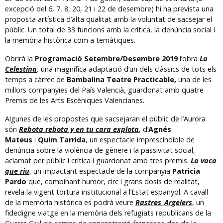
excepció del 6, 7, 8, 20, 21 i 22 de desembre) hi ha prevista una
proposta artística d’alta qualitat amb la voluntat de sacsejar el
públic. Un total de 33 funcions amb la crítica, la denúncia social i
la memòria històrica com a temàtiques.
Obrirà la
Programació Setembre/Desembre 2019
l’obra
La
Celestina
,
una magnífica adaptació d’un dels clàssics de tots els
temps a càrrec de
Bambalina Teatre Practicable,
una de les
millors companyies del País Valencià, guardonat amb quatre
Premis de les Arts Escèniques Valencianes.
Algunes de les propostes que sacsejaran el públic de l’Aurora
són
Rebota rebota y en tu cara explota
,
d’
Agnés
Mateus
i
Quim Tarrida
, un espectacle imprescindible de
denúncia sobre la violència de gènere i la passivitat social,
aclamat per públic i crítica i guardonat amb tres premis.
La vaca
que riu
, un impactant espectacle de la companyia
Patricia
Pardo
que, combinant humor, circ i grans dosis de realitat,
revela la vigent tortura institucional a l’Estat espanyol. A cavall
de la memòria històrica es podrà veure
Rastres_Argelers
,
un
fidedigne viatge en la memòria dels refugiats republicans de la