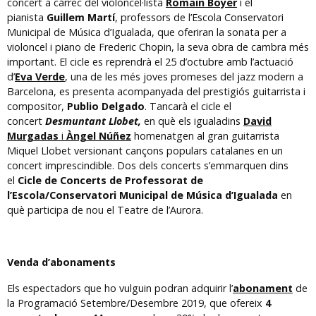
concert a càrrec del violoncel·lista
Romain Boyer
i el
pianista
Guillem Martí
, professors de l’Escola Conservatori
Municipal de Música d’Igualada, que oferiran la sonata per a
violoncel i piano de Frederic Chopin, la seva obra de cambra més
important. El cicle es reprendrà el 25 d’octubre amb l’actuació
d’
Eva Verde
, una de les més joves promeses del jazz modern a
Barcelona, es presenta acompanyada del prestigiós guitarrista i
compositor,
Publio Delgado
. Tancarà el cicle el
concert
Desmuntant Llobet,
en què els igualadins
David
Murgadas
i
Àngel Núñez
homenatgen al gran guitarrista
Miquel Llobet versionant cançons populars catalanes en un
concert imprescindible. Dos dels concerts s’emmarquen dins
el
Cicle de Concerts de Professorat de
l’Escola/Conservatori Municipal de Música d’Igualada
en
què participa de nou el Teatre de l’Aurora.
Venda d’abonaments
Els espectadors que ho vulguin podran adquirir l’
abonament
de
la Programació Setembre/Desembre 2019, que ofereix
4