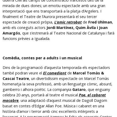
Guerra Civil als camps de concentració francesos des de la
mirada de dues dones; un emotiu espectacle amb una gran
interpretació que ens transportarà a la platja d’Argelers. I
finalment el Teatre de l’Aurora presentarà el seu tercer
espectacle de creació pròpia,
L’amic retrobat
de
Fred Uhlman
,
amb els coneguts actors
Jordi Martínez, Quim Àvila i Joan
Amargós
, que s’estrenarà al Teatre Nacional de Catalunya i farà
funcions prèvies a Igualada.
Comèdia, contes per a adults i un musical
Dins de la programació d’aquesta temporada els espectadors
també podran veure el
El comediant
de
Marcel Tomàs &
Cascai Teatre
, un divertidíssim espectacle on Marcel Tomàs
homenatja la seva professió, amb un llenguatge còmic, absurd,
gamberro i alhora poètic. La companyia
Gataro
, que enguany
celebra 20 anys, portarà al teatre el musical
Poe, el cabaret
macabre
,
una adaptació d’aquest musical de Dagoll Dagom
basat en contes d’Edgar Allan Poe. Música i cabaret en una
història d’amor i terror amb cinc excel·lents intèrprets a
l’escenari. A la programació tampoc hi falta els esperats Contes