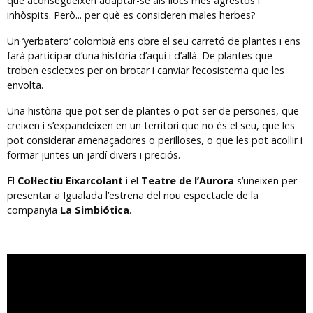
que aconsegueixen adaptar-se als llocs més agrestos i
inhòspits. Però... per què es consideren males herbes?
Un ‘yerbatero’ colombià ens obre el seu carretó de plantes i ens
farà participar d’una història d’aquí i d’allà. De plantes que
troben escletxes per on brotar i canviar l’ecosistema que les
envolta.
Una història que pot ser de plantes o pot ser de persones, que
creixen i s’expandeixen en un territori que no és el seu, que les
pot considerar amenaçadores o perilloses, o que les pot acollir i
formar juntes un jardí divers i preciós.
El
Col·lectiu Eixarcolant
i el
Teatre de l’Aurora
s’uneixen per
presentar a Igualada l’estrena del nou espectacle de la
companyia
La Simbiótica
.