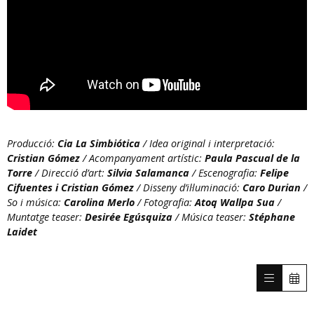
Producció:
Cia La Simbiótica
/ Idea original i interpretació:
Cristian Gómez
/ Acompanyament artístic:
Paula Pascual de la
Torre
/ Direcció d’art:
Silvia Salamanca
/ Escenografia:
Felipe
Cifuentes i Cristian Gómez
/ Disseny d’il·luminació:
Caro Durian
/
So i música:
Carolina Merlo
/ Fotografia:
Atoq Wallpa Sua
/
Muntatge teaser:
Desirée Egúsquiza
/ Música teaser:
Stéphane
Laidet