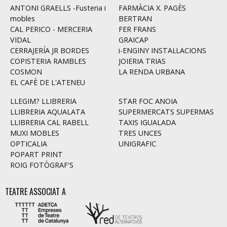
ANTONI GRAELLS -Fusteria i
FARMÀCIA X. PAGÈS
mobles
BERTRAN
CAL PERICO - MERCERIA
FER FRANS
VIDAL
GRAICAP
CERRAJERÍA JR BORDES
i-ENGINY INSTAL·LACIONS
COPISTERIA RAMBLES
JOIERIA TRIAS
COSMON
LA RENDA URBANA
EL CAFÈ DE L'ATENEU
LLEGIM? LLIBRERIA
STAR FOC ANOIA
LLIBRERIA AQUALATA
SUPERMERCATS SUPERMAS
LLIBRERIA CAL RABELL
TAXIS IGUALADA
MUXI MOBLES
TRES UNCES
OPTICALIA
UNIGRAFIC
POPART PRINT
ROIG FOTÒGRAF'S
TEATRE ASSOCIAT A