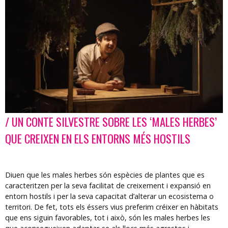
/ UN CONTE SILVESTRE SOBRE LES ‘MALES HERBES’
Diapositiva 1 de 1
QUE CREIXEN EN ELS ENTORNS MÉS HOSTILS
Diuen que les males herbes són espècies de plantes que es
caracteritzen per la seva facilitat de creixement i expansió en
entorn hostils i per la seva capacitat d’alterar un ecosistema o
territori. De fet, tots els éssers vius preferim créixer en hàbitats
que ens siguin favorables, tot i això, són les males herbes les