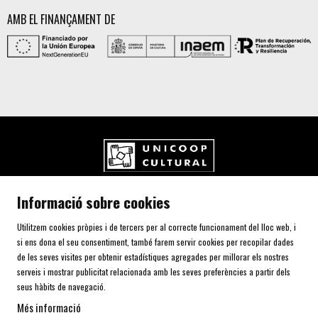
AMB EL FINANÇAMENT DE
UNICOOP CULTURAL SCCL
Informació sobre cookies
Carrer de l'Aurora, 80 (Plaça de Cal Font)
08700 IGUALADA (Barcelona)
Utilitzem cookies pròpies i de tercers per al correcte funcionament del lloc web, i
Telf. 93 805 00 75
si ens dona el seu consentiment, també farem servir cookies per recopilar dades
de les seves visites per obtenir estadístiques agregades per millorar els nostres
serveis i mostrar publicitat relacionada amb les seves preferències a partir dels
AVÍS LEGAL I POLÍTICA DE PRIVACITAT
seus hàbits de navegació.
ÚS DE COOKIES
Més informació